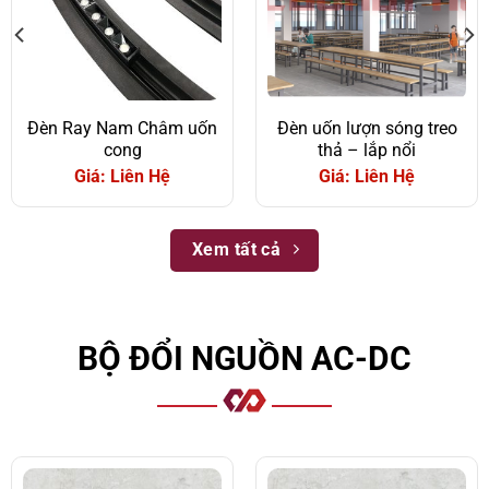
Đèn Ray Nam Châm uốn
Đèn uốn lượn sóng treo
cong
thả – lắp nổi
Giá: Liên Hệ
Giá: Liên Hệ
Xem tất cả
BỘ ĐỔI NGUỒN AC-DC