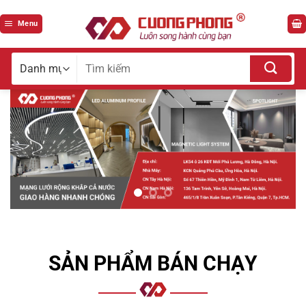
Bỏ
qua
Menu
nội
dung
Tìm
kiếm
cho:
SẢN PHẨM BÁN CHẠY