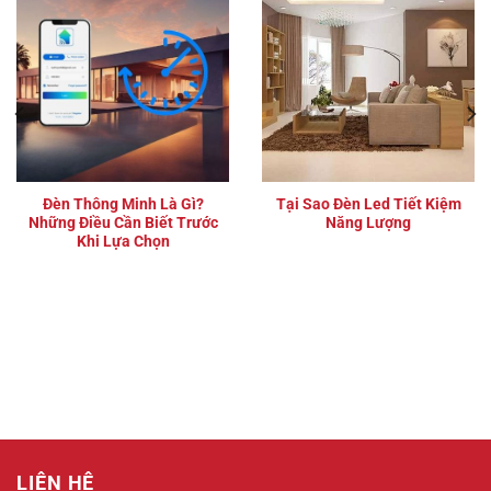
Đèn Thông Minh Là Gì?
Tại Sao Đèn Led Tiết Kiệm
Những Điều Cần Biết Trước
Năng Lượng
Khi Lựa Chọn
LIÊN HỆ