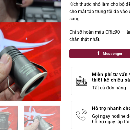
Kích thước nhỏ làm cho bộ đè
cho mắt tập trung tối đa vào
sáng.
Chỉ số hoàn màu CRI≥90 – là
chân thật nhất.
Messenger
Miễn phí tư vấn 
thiết kế chiếu s
Tất cả đơn hàng
Hỗ trợ nhanh ch
Gọi ngay hotline 
hỗ trợ ngay lập tứ