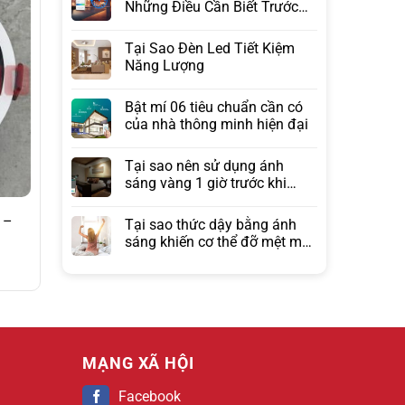
Những Điều Cần Biết Trước
Khi Lựa Chọn
Tại Sao Đèn Led Tiết Kiệm
Năng Lượng
Bật mí 06 tiêu chuẩn cần có
của nhà thông minh hiện đại
Tại sao nên sử dụng ánh
sáng vàng 1 giờ trước khi
ngủ?
 –
Tại sao thức dậy bằng ánh
sáng khiến cơ thể đỡ mệt mỏi
hơn đồng hồ báo thức?
MẠNG XÃ HỘI
Facebook