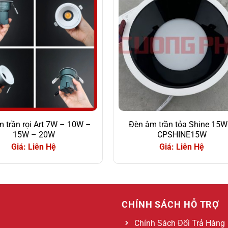
 trần rọi Art 7W – 10W –
Đèn âm trần tỏa Shine 15W
15W – 20W
CPSHINE15W
Giá: Liên Hệ
Giá: Liên Hệ
CHÍNH SÁCH HỖ TRỢ
Chính Sách Đổi Trả Hàng