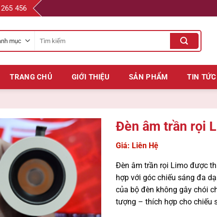
 265 456
Tìm
kiếm
cho:
TRANG CHỦ
GIỚI THIỆU
SẢN PHẨM
TIN TỨC
Đèn âm trần rọi
Giá: Liên Hệ
Đèn âm trần rọi Limo được th
hợp với góc chiếu sáng đa d
của bộ đèn không gây chói ch
tượng – thích hợp cho chiếu 