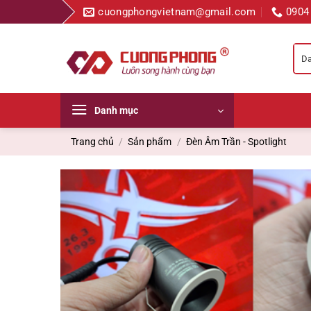
Bỏ
cuongphongvietnam@gmail.com
0904
qua
nội
dung
Danh mục
Trang chủ
/
Sản phẩm
/
Đèn Âm Trần - Spotlight