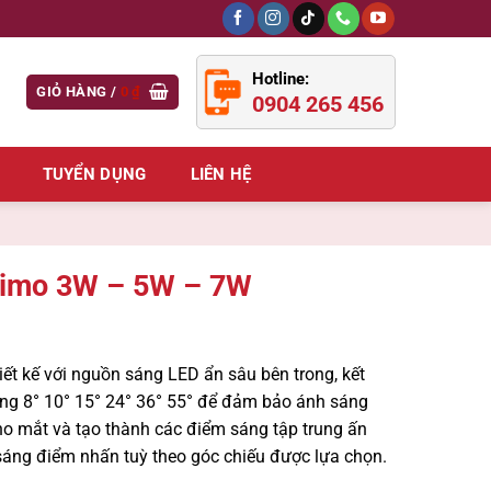
Hotline:
GIỎ HÀNG /
0
₫
0904 265 456
TUYỂN DỤNG
LIÊN HỆ
 Limo 3W – 5W – 7W
iết kế với nguồn sáng LED ẩn sâu bên trong, kết
ạng
8° 10° 15° 24° 36° 55°
để đảm bảo ánh sáng
o mắt và tạo thành các điểm sáng tập trung ấn
sáng điểm nhấn tuỳ theo góc chiếu được lựa chọn.