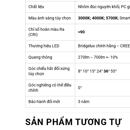
Chất liệu
Nhôm đúc nguyên khối, PC g
Màu ánh sáng tùy chọn
3000K; 4000K; 5700K
; Smar
Chỉ số hoàn màu Ra
>90
(CRI)
Thương hiệu LED
Bridgelux chính hãng – CR
Quang thông
270lm – 700lm +- 10%
Góc chiếu hắt đối xứng
8° 10° 15° 24°
36°
55°
tùy chọn
Góc nghiêng có thể điều
0°
chỉnh
Bảo hành đổi mới
3 năm
SẢN PHẨM TƯƠNG TỰ