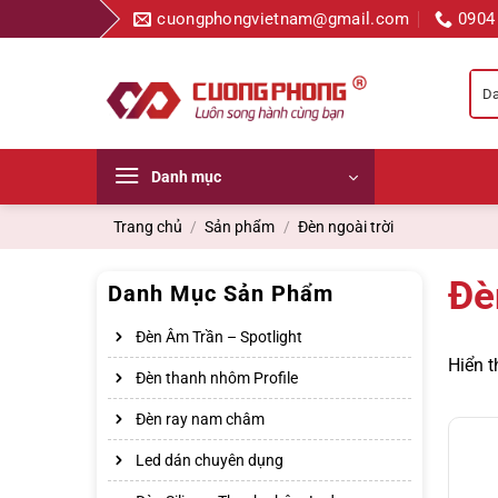
Bỏ
cuongphongvietnam@gmail.com
0904
qua
nội
dung
Danh mục
Trang chủ
/
Sản phẩm
/
Đèn ngoài trời
Đè
Danh Mục Sản Phẩm
Đèn Âm Trần – Spotlight
Hiển t
Đèn thanh nhôm Profile
Đèn ray nam châm
Led dán chuyên dụng