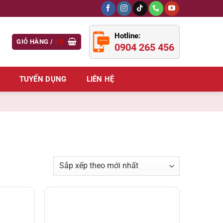
Hotline:
GIỎ HÀNG /
0
₫
0904 265 456
TUYỂN DỤNG
LIÊN HỆ