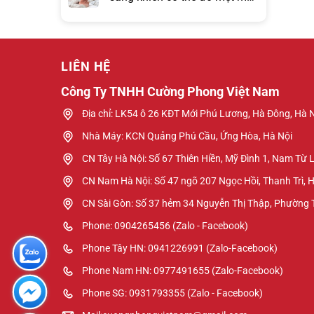
hơn đồng hồ báo thức?
LIÊN HỆ
Công Ty TNHH Cường Phong Việt Nam
Địa chỉ: LK54 ô 26 KĐT Mới Phú Lương, Hà Đông, Hà 
Nhà Máy: KCN Quảng Phú Cầu, Ứng Hòa, Hà Nội
CN Tây Hà Nội: Số 67 Thiên Hiền, Mỹ Đình 1, Nam Từ 
CN Nam Hà Nội: Số 47 ngõ 207 Ngọc Hồi, Thanh Trì, 
CN Sài Gòn: Số 37 hẻm 34 Nguyễn Thị Thập, Phường
Phone: 0904265456 (Zalo - Facebook)
Phone Tây HN: 0941226991 (Zalo-Facebook)
Phone Nam HN: 0977491655 (Zalo-Facebook)
Phone SG: 0931793355 (Zalo - Facebook)