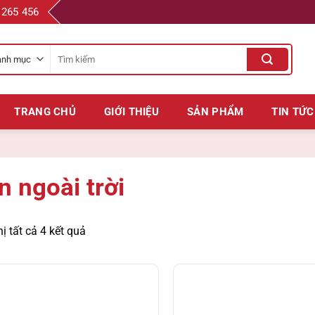
 265 456
Tìm
kiếm
cho:
TRANG CHỦ
GIỚI THIỆU
SẢN PHẨM
TIN TỨC
n ngoài trời
hị tất cả 4 kết quả