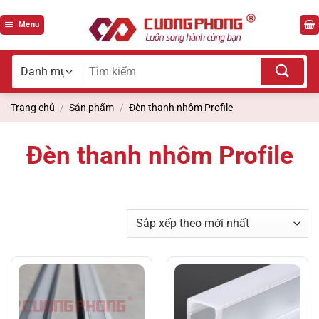
Bỏ
qua
Menu
nội
dung
Tìm
kiếm
cho:
Trang chủ
/
Sản phẩm
/
Đèn thanh nhôm Profile
Đèn thanh nhôm Profile