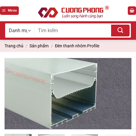
Bỏ
qua
Menu
nội
dung
Tìm
kiếm
cho:
Trang chủ
/
Sản phẩm
/
Đèn thanh nhôm Profile