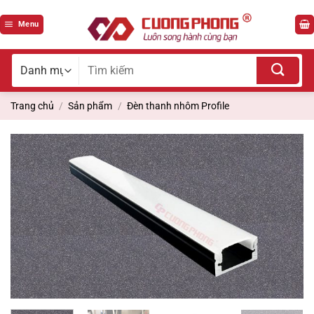
Bỏ
qua
Menu
nội
dung
Tìm
kiếm
cho:
Trang chủ
/
Sản phẩm
/
Đèn thanh nhôm Profile