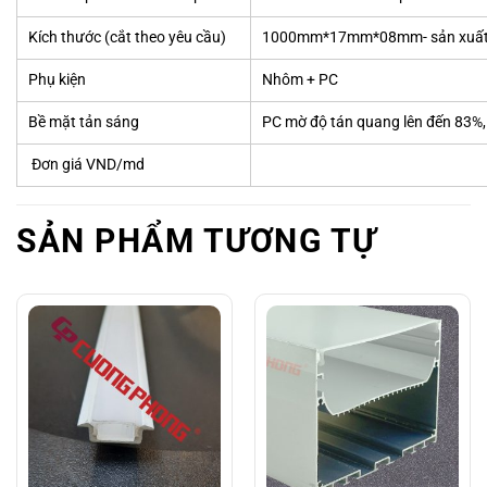
Kích thước (cắt theo yêu cầu)
1000mm*17mm*08mm- sản xuất s
Phụ kiện
Nhôm + PC
Bề mặt tản sáng
PC mờ độ tán quang lên đến 83%
Đơn giá VND/md
SẢN PHẨM TƯƠNG TỰ