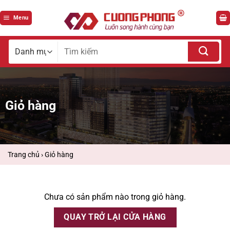
Bỏ
qua
Menu
nội
dung
Tìm
kiếm
cho:
Giỏ hàng
Trang chủ
›
Giỏ hàng
Chưa có sản phẩm nào trong giỏ hàng.
QUAY TRỞ LẠI CỬA HÀNG