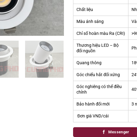
Chất liệu
Nh
Màu ánh sáng
Và
Chỉ số hoàn màu Ra (CRI)
>9
Thương hiệu LED – Bộ
Phi
đổi nguồn
Quang thông
18
Góc chiếu hắt đối xứng
24
Góc nghiêng có thể điều
40
chỉnh
Bảo hành đổi mới
3 
Đơn giá VND/cái
Messenger