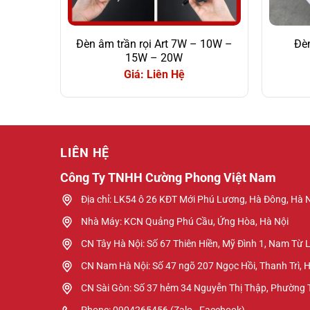
Đèn âm trần rọi Art 7W – 10W –
Đèn
15W – 20W
Giá: Liên Hệ
LIÊN HỆ
Công Ty TNHH Cường Phong Việt Nam
Địa chỉ: LK54 ô 26 KĐT Mới Phú Lương, Hà Đông, Hà 
Nhà Máy: KCN Quảng Phú Cầu, Ứng Hòa, Hà Nội
CN Tây Hà Nội: Số 67 Thiên Hiền, Mỹ Đình 1, Nam Từ 
CN Nam Hà Nội: Số 47 ngõ 207 Ngọc Hồi, Thanh Trì, 
CN Sài Gòn: Số 37 hẻm 34 Nguyễn Thị Thập, Phường
Phone: 0904265456 (Zalo - Facebook)