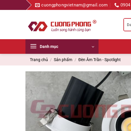
Bỏ
cuongphongvietnam@gmail.com
0904
qua
nội
dung
Danh mục
Trang chủ
/
Sản phẩm
/
Đèn Âm Trần - Spotlight