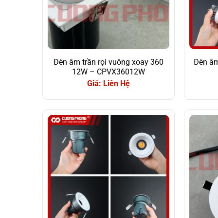
Đèn âm trần rọi vuông xoay 360
Đèn âm
12W – CPVX36012W
Giá: Liên Hệ