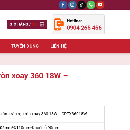
Hotline:
GIỎ HÀNG /
0
₫
0904 265 456
TUYỂN DỤNG
LIÊN HỆ
tròn xoay 360 18W –
n âm trần rọi tròn xoay 360 18W – CPTX36018W
05mm*Φ110mm*Khoét lỗ 90mm