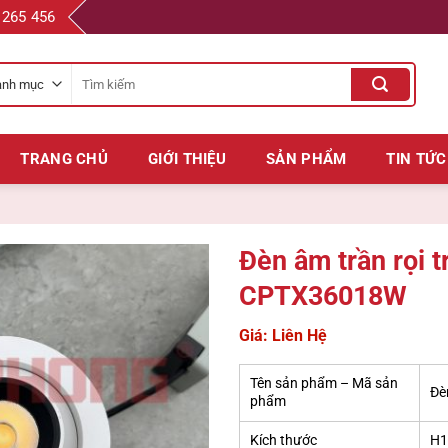
 265 456
Tìm
kiếm
cho:
TRANG CHỦ
GIỚI THIỆU
SẢN PHẨM
TIN TỨC
Đèn âm trần rọi 
CPTX36018W
Giá: Liên Hệ
Tên sản phẩm – Mã sản
Đè
phẩm
Kích thước
H1