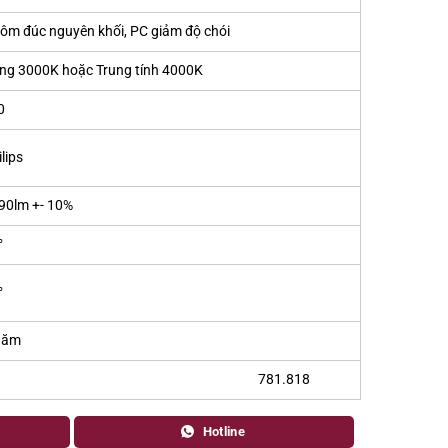
ôm đúc nguyên khối, PC giảm độ chói
ng 3000K hoặc Trung tính 4000K
0
lips
90lm +- 10%
°
°
năm
781.818
Hotline