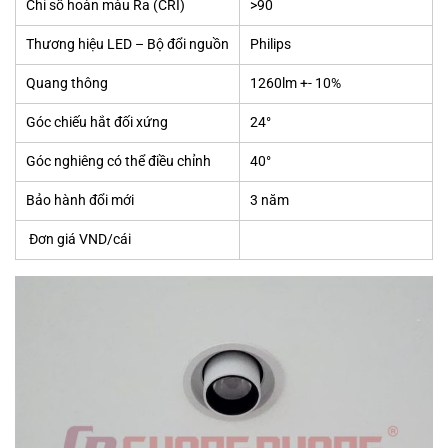
Chỉ số hoàn màu Ra (CRI)
>90
Thương hiệu LED – Bộ đổi nguồn
Philips
Quang thông
1260lm +- 10%
Góc chiếu hắt đối xứng
24°
Góc nghiêng có thể điều chỉnh
40°
Bảo hành đổi mới
3 năm
Đơn giá VND/cái
545.