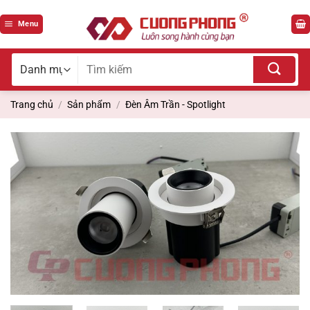
Bỏ
qua
Menu
nội
dung
Tìm
kiếm
cho:
Trang chủ
/
Sản phẩm
/
Đèn Âm Trần - Spotlight