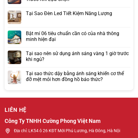
Tại Sao Đèn Led Tiết Kiệm Năng Lượng
Bật mí 06 tiêu chuẩn cần có của nhà thông
minh hiện đại
Tại sao nên sử dụng ánh sáng vàng 1 giờ trước
khi ngủ?
Tại sao thức dậy bằng ánh sáng khiến cơ thể
đỡ mệt mỏi hơn đồng hồ báo thức?
LIÊN HỆ
Công Ty TNHH Cường Phong Việt Nam
Địa chỉ: LK54 ô 26 KĐT Mới Phú Lương, Hà Đông, Hà Nội