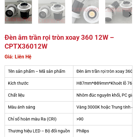
Đèn âm trần rọi tròn xoay 360 12W –
CPTX36012W
Giá: Liên Hệ
Tên sản phẩm – Mã sản phẩm
Đèn âm trần rọi tròn xoay 36
Kích thước
H87mm*Φ89mm*Khoét lỗ 76m
Chất liệu
Nhôm đúc nguyên khối, PC giảm
Màu ánh sáng
Vàng 3000K hoặc Trung tính 4
Chỉ số hoàn màu Ra (CRI)
>90
Thương hiệu LED – Bộ đổi nguồn
Philips