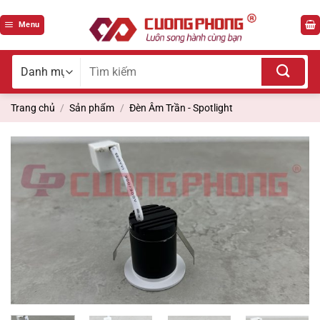
Bỏ
qua
Menu
nội
dung
Tìm
kiếm
cho:
Trang chủ
/
Sản phẩm
/
Đèn Âm Trần - Spotlight