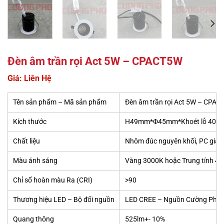
Đèn âm trần rọi Act 5W – CPACT5W
Giá: Liên Hệ
Tên sản phẩm – Mã sản phẩm
Đèn âm trần rọi Act 5W – CPA
Kích thước
H49mm*Φ45mm*Khoét lỗ 40m
Chất liệu
Nhôm đúc nguyên khối, PC giảm
Màu ánh sáng
Vàng 3000K hoặc Trung tính 4
Chỉ số hoàn màu Ra (CRI)
>90
Thương hiệu LED – Bộ đổi nguồn
LED CREE – Nguồn Cường Pho
Quang thông
525lm+- 10%