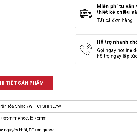
Miễn phí tư vấn 
thiết kế chiếu s
Tất cả đơn hàng
Hỗ trợ nhanh ch
Gọi ngay hotline 
hỗ trợ ngay lập tứ
HI TIẾT SẢN PHẨM
trần tỏa Shine 7W – CPSHINE7W
Φ85mm*Khoét lỗ 75mm
c nguyên khối, PC tán quang.