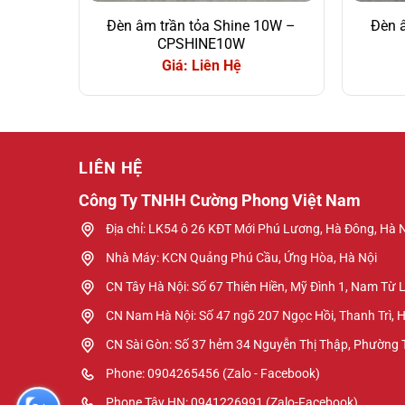
Đèn âm trần tỏa Shine 10W –
Đèn 
CPSHINE10W
Giá: Liên Hệ
LIÊN HỆ
Công Ty TNHH Cường Phong Việt Nam
Địa chỉ: LK54 ô 26 KĐT Mới Phú Lương, Hà Đông, Hà 
Nhà Máy: KCN Quảng Phú Cầu, Ứng Hòa, Hà Nội
CN Tây Hà Nội: Số 67 Thiên Hiền, Mỹ Đình 1, Nam Từ 
CN Nam Hà Nội: Số 47 ngõ 207 Ngọc Hồi, Thanh Trì, 
CN Sài Gòn: Số 37 hẻm 34 Nguyễn Thị Thập, Phường
Phone: 0904265456 (Zalo - Facebook)
Phone Tây HN: 0941226991 (Zalo-Facebook)