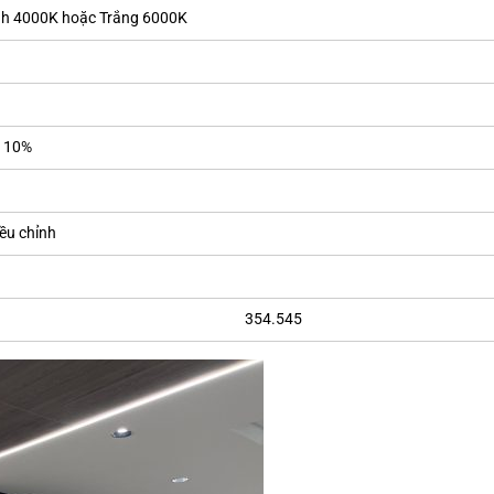
ính 4000K hoặc Trắng 6000K
- 10%
ều chỉnh
54.545