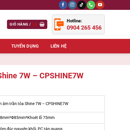
Hotline:
GIỎ HÀNG /
0
₫
0904 265 456
TUYỂN DỤNG
LIÊN HỆ
 Shine 7W – CPSHINE7W
n âm trần tỏa Shine 7W – CPSHINE7W
8mm*Φ85mm*Khoét lỗ 75mm
ôm đúc nguyên khối, PC tán quang.