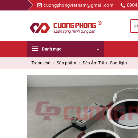
Bỏ
cuongphongvietnam@gmail.com
0904
qua
nội
dung
Danh mục
Trang chủ
/
Sản phẩm
/
Đèn Âm Trần - Spotlight