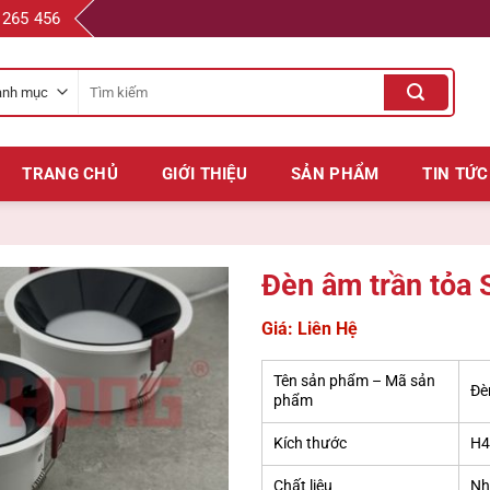
 265 456
Tìm
kiếm
cho:
TRANG CHỦ
GIỚI THIỆU
SẢN PHẨM
TIN TỨC
Đèn âm trần tỏa
Giá: Liên Hệ
Tên sản phẩm – Mã sản
Đè
phẩm
Kích thước
H4
Chất liệu
Nh