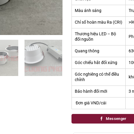
Màu ánh sáng
Tr
Chỉ số hoàn màu Ra (CRI)
>9
Thương hiệu LED – Bộ
Phi
đổi nguồn
Quang thông
63
Góc chiếu hắt đối xứng
10
Góc nghiêng có thể điều
kh
chỉnh
Bảo hành đổi mới
3 
Đơn giá VND/cái
Messenger