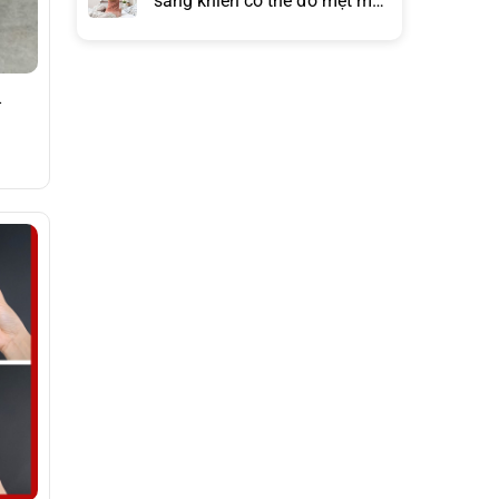
sáng khiến cơ thể đỡ mệt mỏi
hơn đồng hồ báo thức?
–