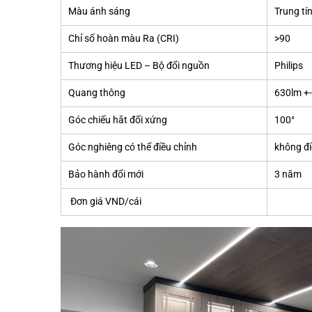
Màu ánh sáng
Trung t
Chỉ số hoàn màu Ra (CRI)
>90
Thương hiệu LED – Bộ đổi nguồn
Philips
Quang thông
630lm +
Góc chiếu hắt đối xứng
100°
Góc nghiêng có thể điều chỉnh
không đi
Bảo hành đổi mới
3 năm
Đơn giá VND/cái
3