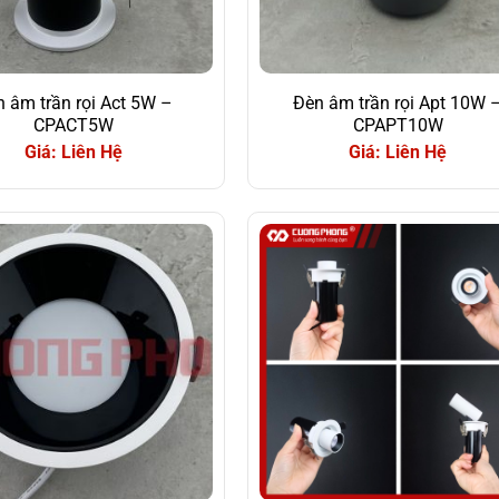
 âm trần rọi Act 5W –
Đèn âm trần rọi Apt 10W 
CPACT5W
CPAPT10W
Giá: Liên Hệ
Giá: Liên Hệ