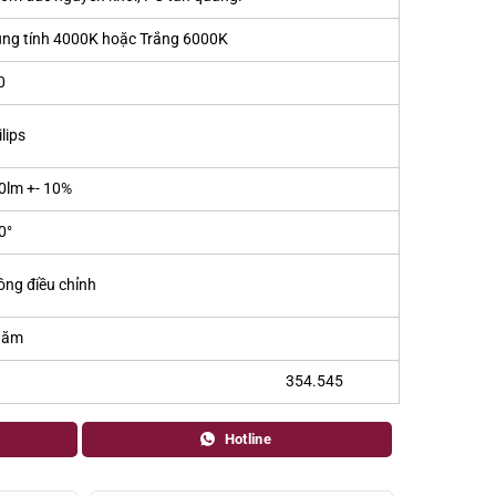
ung tính 4000K hoặc Trắng 6000K
0
lips
0lm +- 10%
0°
ông điều chỉnh
năm
354.545
Hotline