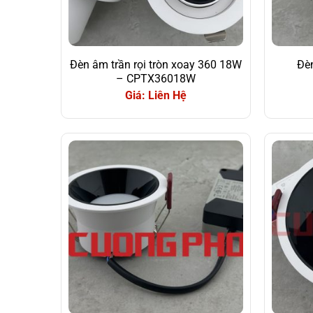
Đèn âm trần rọi tròn xoay 360 18W
Đèn
– CPTX36018W
Giá: Liên Hệ