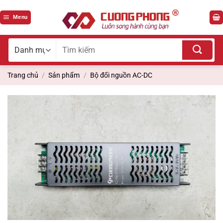
Bỏ
qua
Menu
nội
dung
Tìm
kiếm
cho:
Trang chủ
/
Sản phẩm
/
Bộ đổi nguồn AC-DC