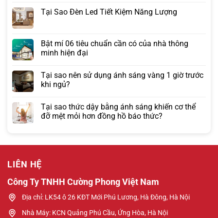
Tại Sao Đèn Led Tiết Kiệm Năng Lượng
Bật mí 06 tiêu chuẩn cần có của nhà thông
minh hiện đại
Tại sao nên sử dụng ánh sáng vàng 1 giờ trước
khi ngủ?
Tại sao thức dậy bằng ánh sáng khiến cơ thể
đỡ mệt mỏi hơn đồng hồ báo thức?
LIÊN HỆ
Công Ty TNHH Cường Phong Việt Nam
Địa chỉ: LK54 ô 26 KĐT Mới Phú Lương, Hà Đông, Hà Nội
Nhà Máy: KCN Quảng Phú Cầu, Ứng Hòa, Hà Nội