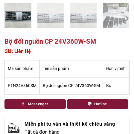
Bộ đổi nguồn CP 24V360W-SM
Giá: Liên Hệ
Mã sản phẩm
Tên sản phẩm
Đơn vị tính
K
PTN24V360SM
Bộ đổi nguồn CP 24V360W-SM
Bộ
Messenger
Hotline
Miễn phí tư vấn và thiết kế chiếu sáng
Tất cả đơn hàng