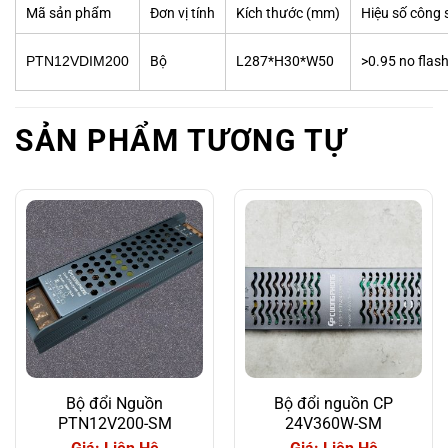
Mã sản phẩm
Đơn vị tính
Kích thước (mm)
Hiệu số công 
PTN12VDIM200
Bộ
L287*H30*W50
>0.95 no flas
SẢN PHẨM TƯƠNG TỰ
Bộ đổi Nguồn
Bộ đổi nguồn CP
PTN12V200-SM
24V360W-SM