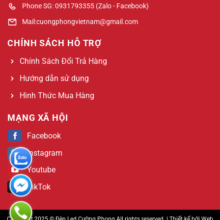
Phone SG: 0931793355 (Zalo - Facebook)
Mail:cuongphongvietnam@gmail.com
CHÍNH SÁCH HỖ TRỢ
Chính Sách Đổi Trả Hàng
Hướng dẫn sử dụng
Hình Thức Mua Hàng
MẠNG XÃ HỘI
Facebook
Instagram
Youtube
TikTok
Copyright 2025 © Đèn Led Cường Phong All rights reserved. | Thiết kế bởi
Web