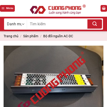
Bỏ
qua
Menu
nội
dung
Tìm
kiếm
cho:
Trang chủ
/
Sản phẩm
/
Bộ đổi nguồn AC-DC