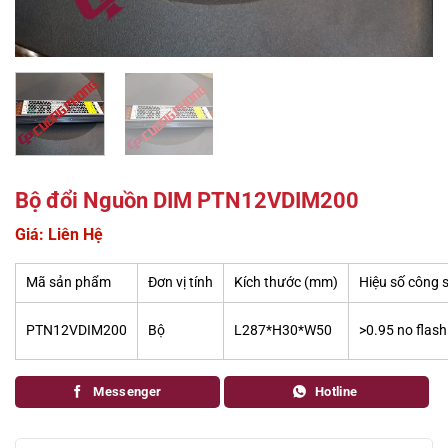
Bộ đổi Nguồn DIM PTN12VDIM200
Giá: Liên Hệ
Mã sản phẩm
Đơn vị tính
Kích thước (mm)
Hiệu số công 
PTN12VDIM200
Bộ
L287*H30*W50
>0.95 no flash
Messenger
Hotline