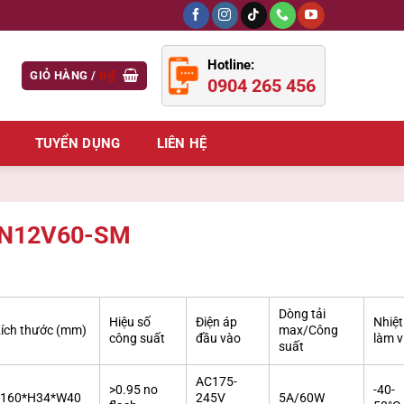
Hotline:
GIỎ HÀNG /
0
₫
0904 265 456
TUYỂN DỤNG
LIÊN HỆ
TN12V60-SM
Dòng tải
Hiệu số
Điện áp
Nhiệt
ích thước (mm)
max/Công
công suất
đầu vào
làm v
suất
AC175-
>0.95 no
-40-
L160*H34*W40
245V
5A/60W