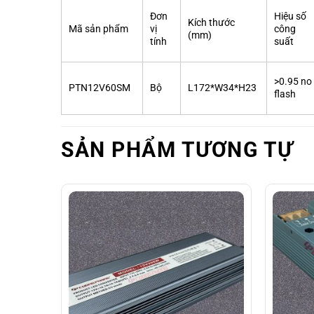
Đơn
Hiệu số
Kích thước
Mã sản phẩm
vị
công
(mm)
tính
suất
>0.95 no
PTN12V60SM
Bộ
L172*W34*H23
flash
SẢN PHẨM TƯƠNG TỰ