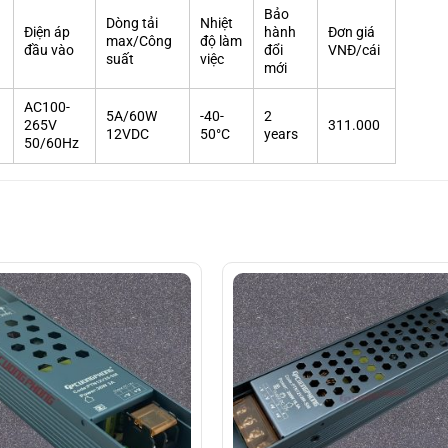
Bảo
Dòng tải
Nhiệt
Điện áp
hành
Đơn giá
max/Công
độ làm
đầu vào
đổi
VNĐ/cái
suất
việc
mới
AC100-
5A/60W
-40-
2
265V
311.000
12VDC
50°C
years
50/60Hz