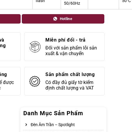
flash
50°C
50/60Hz
Hotline
và
Miễn phí đổi - trả
áng
Đối với sản phẩm lỗi sản
xuất & vận chuyển
óng
Sản phẩm chất lượng
để được
Có đầy đủ giấy tờ kiểm
c
định chất lượng và VAT
Danh Mục Sản Phẩm
Đèn Âm Trần – Spotlight