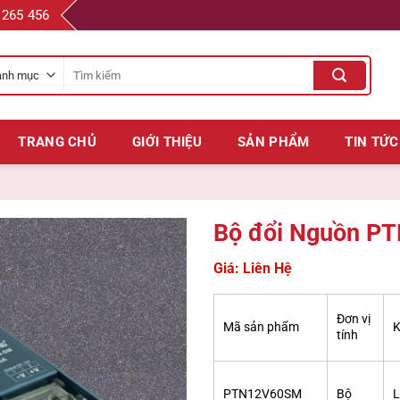
 265 456
Tìm
kiếm
cho:
TRANG CHỦ
GIỚI THIỆU
SẢN PHẨM
TIN TỨC
Bộ đổi Nguồn P
Giá: Liên Hệ
Đơn vị
Mã sản phẩm
K
tính
PTN12V60SM
Bộ