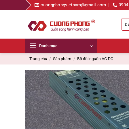
Bỏ
cuongphongvietnam@gmail.com
0904
qua
nội
dung
Danh mục
Trang chủ
/
Sản phẩm
/
Bộ đổi nguồn AC-DC