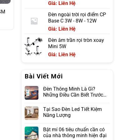
Giá: Liên Hệ
SM
Đèn ngoài trời rọi điểm CP
Base C 3W - 8W - 12W
Giá: Liên Hệ
Đèn âm trần rọi tròn xoay
Mini 5W
Giá: Liên Hệ
Bài Viết Mới
Đèn Thông Minh Là Gì?
Những Điều Cần Biết Trước
Khi Lựa Chọn
Tại Sao Đèn Led Tiết Kiệm
Năng Lượng
Bật mí 06 tiêu chuẩn cần có
của nhà thông minh hiện đại