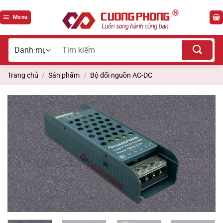
Bỏ
qua
Menu
nội
dung
Tìm
kiếm
cho:
Trang chủ
/
Sản phẩm
/
Bộ đổi nguồn AC-DC