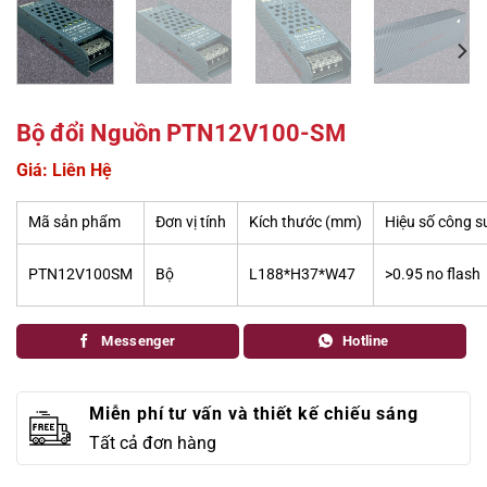
Bộ đổi Nguồn PTN12V100-SM
Giá: Liên Hệ
Mã sản phẩm
Đơn vị tính
Kích thước (mm)
Hiệu số công s
PTN12V100SM
Bộ
L188*H37*W47
>0.95 no flash
Messenger
Hotline
Miễn phí tư vấn và thiết kế chiếu sáng
Tất cả đơn hàng