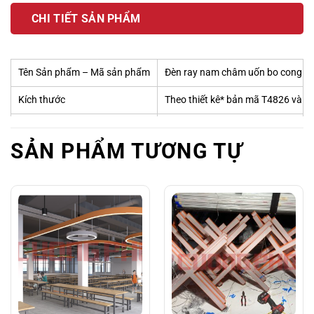
CHI TIẾT SẢN PHẨM
Tên Sản phẩm – Mã sản phẩm
Đèn ray nam châm uốn bo cong ho
Kích thước
Theo thiết kê* bản mã T4826 và 
Quy cách
Theo thiết kế
SẢN PHẨM TƯƠNG TỰ
Thông số ánh sáng
Theo thiết kế