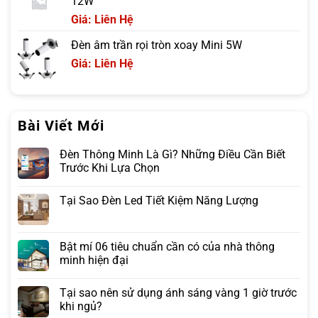
12W
Giá: Liên Hệ
Đèn âm trần rọi tròn xoay Mini 5W
Giá: Liên Hệ
Bài Viết Mới
Đèn Thông Minh Là Gì? Những Điều Cần Biết
Trước Khi Lựa Chọn
Tại Sao Đèn Led Tiết Kiệm Năng Lượng
Bật mí 06 tiêu chuẩn cần có của nhà thông
minh hiện đại
Tại sao nên sử dụng ánh sáng vàng 1 giờ trước
khi ngủ?