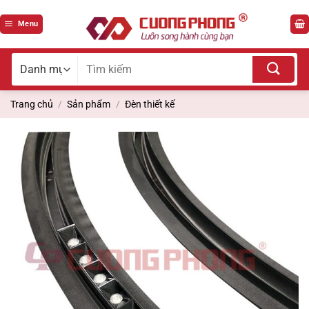
Bỏ
qua
Menu
nội
dung
Tìm
kiếm
cho:
Trang chủ
/
Sản phẩm
/
Đèn thiết kế