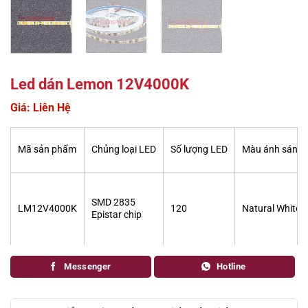
Led dán Lemon 12V4000K
Giá: Liên Hệ
Mã sản phẩm
Chủng loại LED
Số lượng LED
Màu ánh sáng
SMD 2835
LM12V4000K
120
Natural White
Epistar chip
Messenger
Hotline