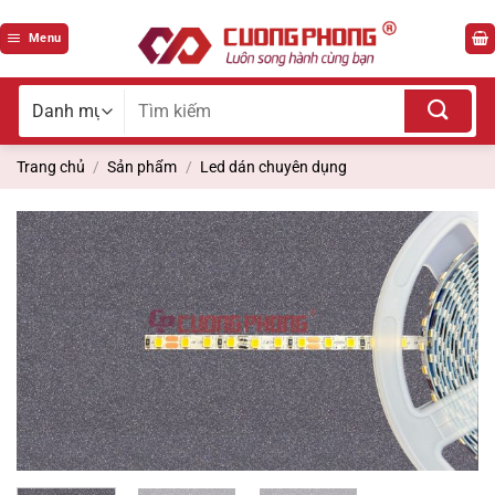
Bỏ
qua
Menu
nội
dung
Tìm
kiếm
cho:
Trang chủ
/
Sản phẩm
/
Led dán chuyên dụng