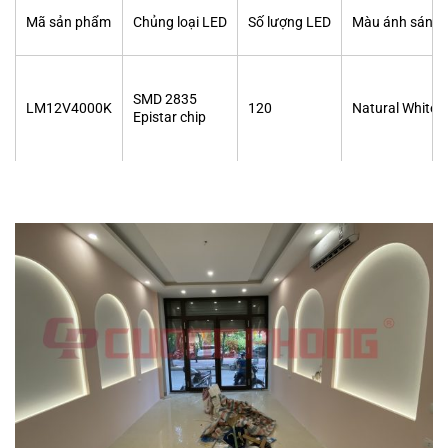
Mã sản phẩm
Chủng loại LED
Số lượng LED
Màu ánh sáng
SMD 2835
LM12V4000K
120
Natural White
Epistar chip