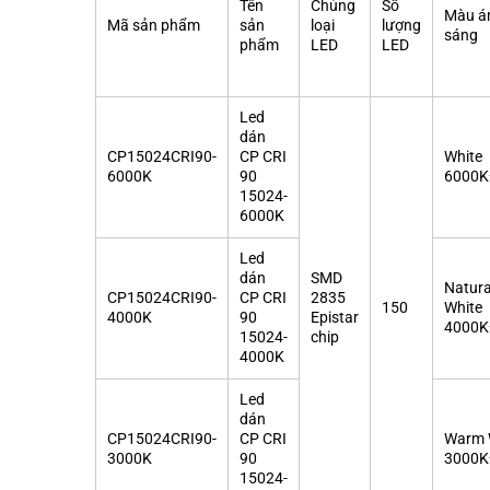
Tên
Chủng
Số
Màu á
Mã sản phẩm
sản
loại
lượng
sáng
phẩm
LED
LED
Led
dán
CP15024CRI90-
CP CRI
White
6000K
90
6000K
15024-
6000K
Led
dán
SMD
Natura
CP15024CRI90-
CP CRI
2835
150
White
4000K
90
Epistar
4000K
15024-
chip
4000K
Led
dán
CP15024CRI90-
CP CRI
Warm 
3000K
90
3000K
15024-