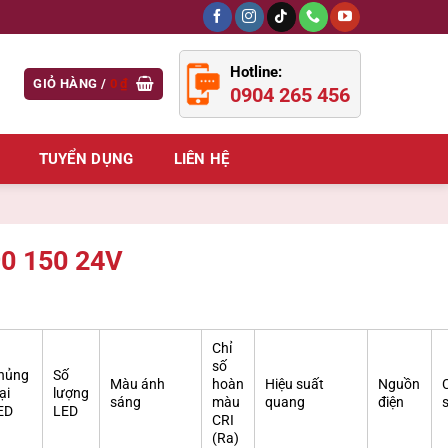
Hotline:
GIỎ HÀNG /
0
₫
0904 265 456
TUYỂN DỤNG
LIÊN HỆ
90 150 24V
Chỉ
số
hủng
Số
Màu ánh
hoàn
Hiệu suất
Nguồn
ại
lượng
sáng
màu
quang
điện
ED
LED
CRI
(Ra)