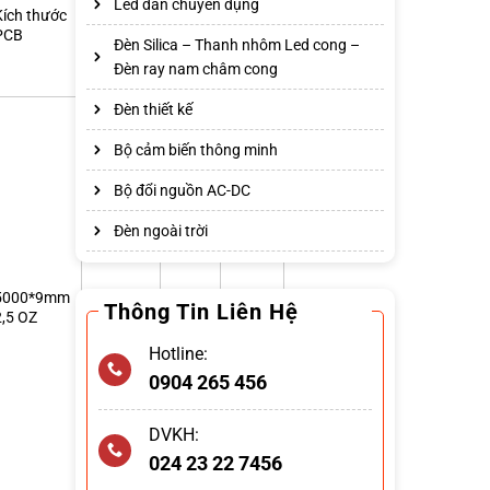
Led dán chuyên dụng
Giá
Kích thước
Lumen
Bảo
Niêm
PCB
(lm/md)
hành
yết/m
Đèn Silica – Thanh nhôm Led cong –
Đèn ray nam châm cong
Đèn thiết kế
Bộ cảm biến thông minh
Bộ đổi nguồn AC-DC
Đèn ngoài trời
5000*9mm
3
1495
Thông Tin Liên Hệ
2,5 OZ
years
Hotline:
0904 265 456
DVKH:
024 23 22 7456