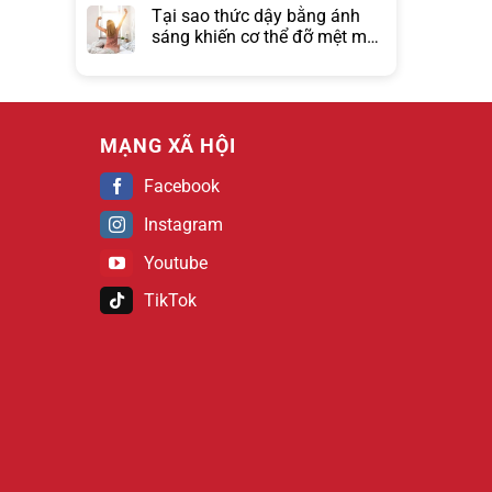
Tại sao thức dậy bằng ánh
sáng khiến cơ thể đỡ mệt mỏi
hơn đồng hồ báo thức?
MẠNG XÃ HỘI
Facebook
Instagram
Youtube
TikTok