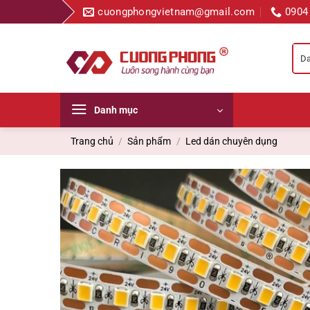
Bỏ
cuongphongvietnam@gmail.com
0904
qua
nội
dung
Danh mục
Trang chủ
/
Sản phẩm
/
Led dán chuyên dụng