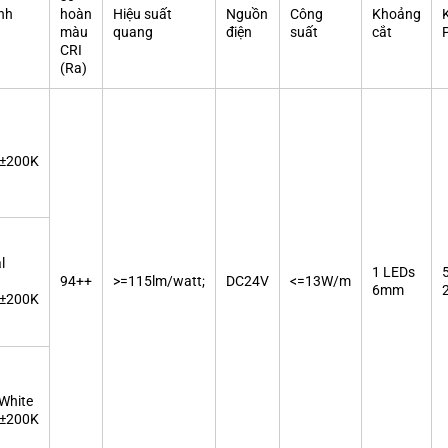
nh
hoàn
Hiệu suất
Nguồn
Công
Khoảng
màu
quang
điện
suất
cắt
CRI
(Ra)
±200K
l
1 LEDs
94++
>=115lm/watt;
DC24V
<=13W/m
6mm
±200K
White
±200K