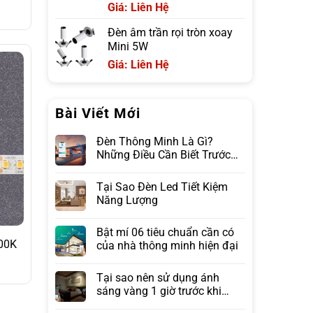
Giá: Liên Hệ
Đèn âm trần rọi tròn xoay
Mini 5W
Giá: Liên Hệ
Bài Viết Mới
Đèn Thông Minh Là Gì?
Những Điều Cần Biết Trước
Khi Lựa Chọn
Tại Sao Đèn Led Tiết Kiệm
Năng Lượng
Bật mí 06 tiêu chuẩn cần có
000K
của nhà thông minh hiện đại
Tại sao nên sử dụng ánh
sáng vàng 1 giờ trước khi
ngủ?