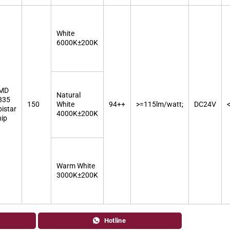
White
6000K±200K
MD
Natural
835
150
White
94++
>=115lm/watt;
DC24V
pistar
4000K±200K
hip
Warm White
3000K±200K
Hotline