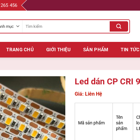
 265 456
Tìm
kiếm
cho:
TRANG CHỦ
GIỚI THIỆU
SẢN PHẨM
TIN TỨC
Led dán CP CRI 
Giá: Liên Hệ
Tên
C
Mã sản phẩm
sản
lo
phẩm
L