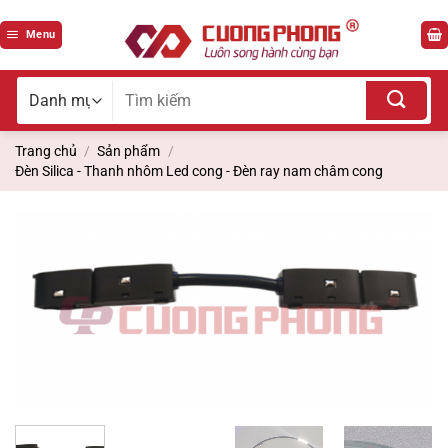
Bỏ
qua
Menu
nội
dung
Tìm
kiếm
cho:
Trang chủ
/
Sản phẩm
/
Đèn Silica - Thanh nhôm Led cong - Đèn ray nam châm cong