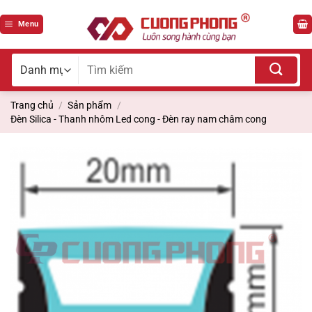
Bỏ
qua
Menu
nội
dung
Tìm
kiếm
cho:
Trang chủ
/
Sản phẩm
/
Đèn Silica - Thanh nhôm Led cong - Đèn ray nam châm cong