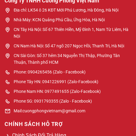
Công Ty TNHH Cường Phong Việt Nam
Địa chỉ: LK54 ô 26 KĐT Mới Phú Lương, Hà Đông, Hà Nội
Nhà Máy: KCN Quảng Phú Cầu, Ứng Hòa, Hà Nội
CN Tây Hà Nội: Số 67 Thiên Hiền, Mỹ Đình 1, Nam Từ Liêm, Hà
Nội
CN Nam Hà Nội: Số 47 ngõ 207 Ngọc Hồi, Thanh Trì, Hà Nội
CN Sài Gòn: Số 37 hẻm 34 Nguyễn Thị Thập, Phường Tân
Thuận, Thành phố HCM
Phone: 0904265456 (Zalo - Facebook)
Phone Tây HN: 0941226991 (Zalo-Facebook)
Phone Nam HN: 0977491655 (Zalo-Facebook)
Phone SG: 0931793355 (Zalo - Facebook)
Mail:cuongphongvietnam@gmail.com
CHÍNH SÁCH HỖ TRỢ
Chính Sách Đổi Trả Hàng