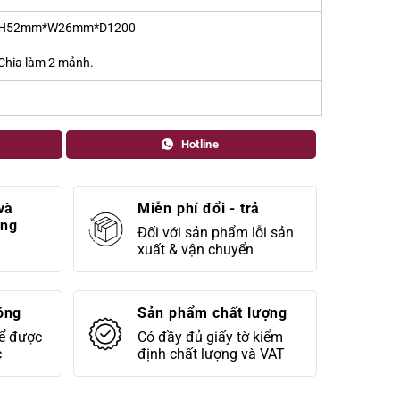
H52mm*W26mm*D1200
Chia làm 2 mảnh.
Hotline
và
Miễn phí đổi - trả
áng
Đối với sản phẩm lỗi sản
xuất & vận chuyển
óng
Sản phẩm chất lượng
để được
Có đầy đủ giấy tờ kiểm
c
định chất lượng và VAT