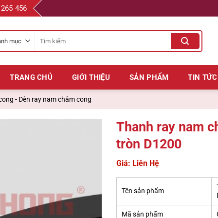
 265 456
Tìm
kiếm
cho:
TRANG CHỦ
GIỚI THIỆU
SẢN PHẨM
TIN TỨC
 cong - Đèn ray nam châm cong
Thanh ray nam 
tròn D1200
Giá: Liên Hệ
Tên sản phẩm
Mã sản phẩm