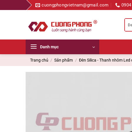
Bỏ
cuongphongvietnam@gmail.com
0904
qua
nội
dung
Danh mục
Trang chủ
/
Sản phẩm
/
Đèn Silica - Thanh nhôm Led