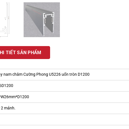
HI TIẾT SẢN PHẨM
ay nam châm Cường Phong U5226 uốn tròn D1200
6D1200
*W26mm*D1200
 2 mảnh.