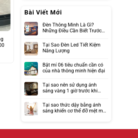
Bài Viết Mới
Đèn Thông Minh Là Gì?
Những Điều Cần Biết Trước
Khi Lựa Chọn
ng
Tại Sao Đèn Led Tiết Kiệm
00
Năng Lượng
Bật mí 06 tiêu chuẩn cần có
của nhà thông minh hiện đại
Tại sao nên sử dụng ánh
sáng vàng 1 giờ trước khi
ngủ?
Tại sao thức dậy bằng ánh
sáng khiến cơ thể đỡ mệt mỏi
hơn đồng hồ báo thức?