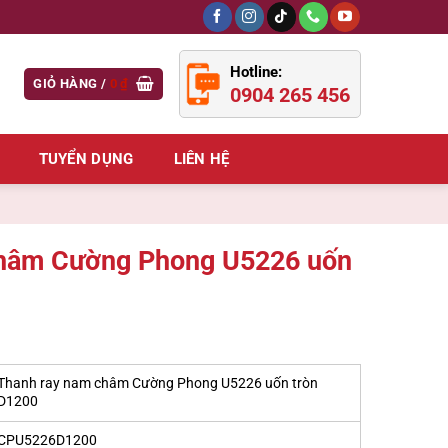
Hotline:
GIỎ HÀNG /
0
₫
0904 265 456
TUYỂN DỤNG
LIÊN HỆ
châm Cường Phong U5226 uốn
Thanh ray nam châm Cường Phong U5226 uốn tròn
D1200
CPU5226D1200