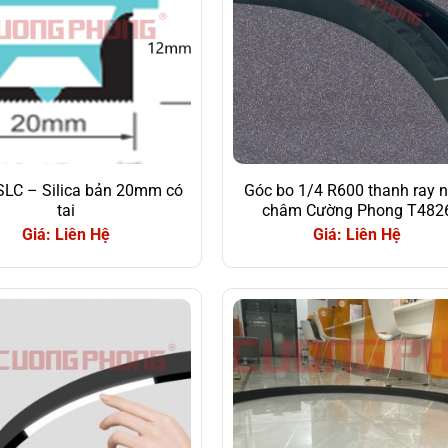
LC – Silica bản 20mm có
Góc bo 1/4 R600 thanh ray 
tai
châm Cường Phong T482
Giá: Liên Hệ
Giá: Liên Hệ