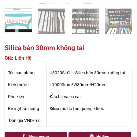
Silica bản 30mm không tai
Giá: Liên Hệ
Tên sản phẩm
U3020SLC – Silica bản 30mm không tai
Kích thước
L10000mm*W30mm*H20mm
Phụ kiện
Đầu bịt và cá cài
Bề mặt tản sáng
Silica mờ độ tán quang <65%
Đơn giá VND/md
Messenger
Hotline