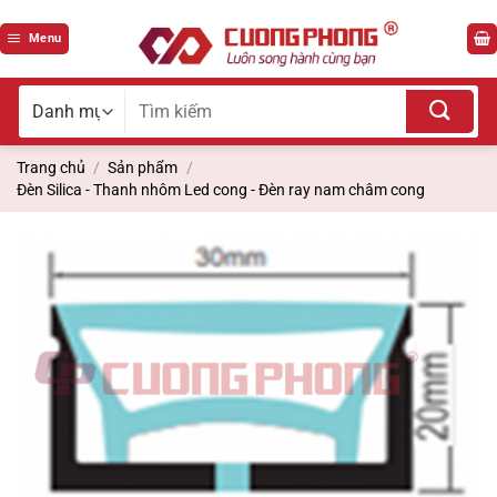
Bỏ
qua
Menu
nội
dung
Tìm
kiếm
cho:
Trang chủ
/
Sản phẩm
/
Đèn Silica - Thanh nhôm Led cong - Đèn ray nam châm cong