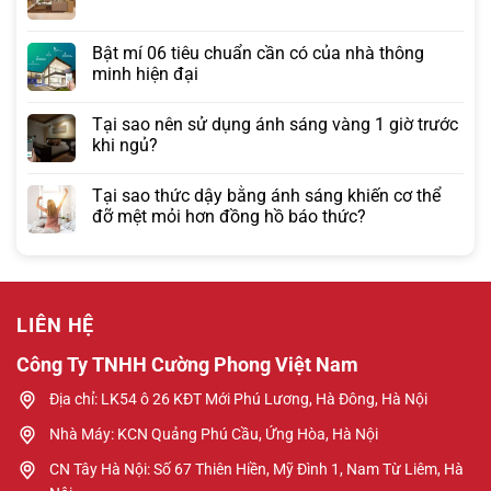
Bật mí 06 tiêu chuẩn cần có của nhà thông
minh hiện đại
Tại sao nên sử dụng ánh sáng vàng 1 giờ trước
khi ngủ?
Tại sao thức dậy bằng ánh sáng khiến cơ thể
đỡ mệt mỏi hơn đồng hồ báo thức?
LIÊN HỆ
Công Ty TNHH Cường Phong Việt Nam
Địa chỉ: LK54 ô 26 KĐT Mới Phú Lương, Hà Đông, Hà Nội
Nhà Máy: KCN Quảng Phú Cầu, Ứng Hòa, Hà Nội
CN Tây Hà Nội: Số 67 Thiên Hiền, Mỹ Đình 1, Nam Từ Liêm, Hà