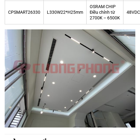
OSRAM CHIP
CPSMART26330
L330W22*H25mm
Điều chỉnh từ
48VDC
2700K – 6500K