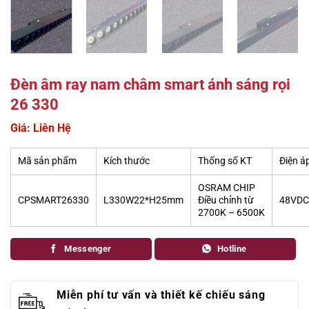
Đèn âm ray nam châm smart ánh sáng rọi
26 330
Giá: Liên Hệ
Mã sản phẩm
Kích thước
Thống số KT
Điện á
OSRAM CHIP
CPSMART26330
L330W22*H25mm
Điều chỉnh từ
48VDC
2700K – 6500K
Messenger
Hotline
Miễn phí tư vấn và thiết kế chiếu sáng