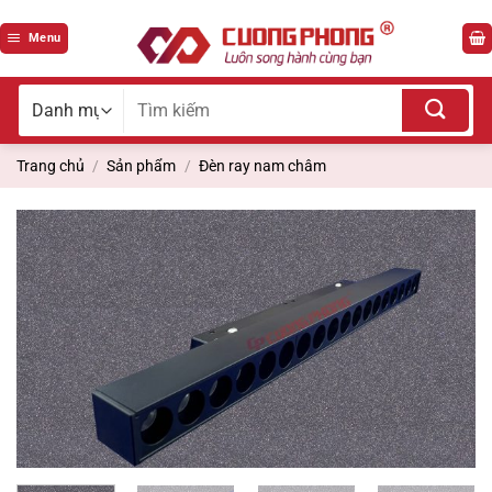
Bỏ
qua
Menu
nội
dung
Tìm
kiếm
cho:
Trang chủ
/
Sản phẩm
/
Đèn ray nam châm