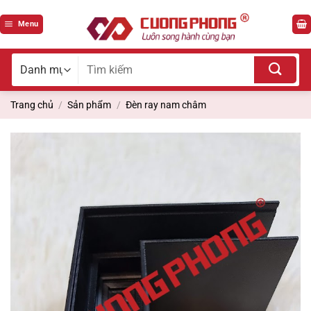
Bỏ
qua
Menu
nội
dung
Tìm
kiếm
cho:
Trang chủ
/
Sản phẩm
/
Đèn ray nam châm