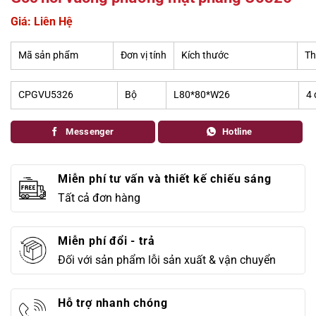
Giá: Liên Hệ
Mã sản phẩm
Đơn vị tính
Kích thước
Th
CPGVU5326
Bộ
L80*80*W26
4 
Messenger
Hotline
Miễn phí tư vấn và thiết kế chiếu sáng
Tất cả đơn hàng
Miễn phí đổi - trả
Đối với sản phẩm lỗi sản xuất & vận chuyển
Hỗ trợ nhanh chóng