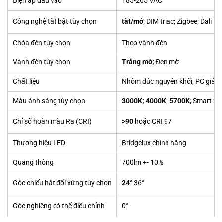
Điện áp đầu vào
185-265 VAC
Công nghệ tắt bật tùy chọn
tắt/mở
; DIM triac; Zigbee; Dali
Chóa đèn tùy chọn
Theo vành đèn
Vành đèn tùy chọn
Trắng mờ;
Đen mờ
Chất liệu
Nhôm đúc nguyên khối, PC giảm 
Màu ánh sáng tùy chọn
3000K; 4000K; 5700K
; Smart 2
Chỉ số hoàn màu Ra (CRI)
>90
hoặc CRI 97
Thương hiệu LED
Bridgelux chính hãng
Quang thông
700lm +- 10%
Góc chiếu hắt đối xứng tùy chọn
24°
36°
Góc nghiêng có thể điều chỉnh
0°