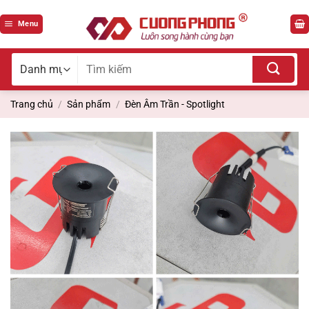
Bỏ
qua
Menu
nội
dung
Tìm
kiếm
cho:
Trang chủ
/
Sản phẩm
/
Đèn Âm Trần - Spotlight