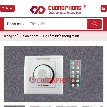
Bỏ
qua
Menu
nội
dung
Tìm
kiếm
cho:
Trang chủ
/
Sản phẩm
/
Bộ cảm biến thông minh