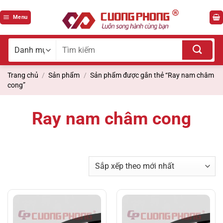
Bỏ
qua
Menu
nội
dung
Tìm
kiếm
cho:
Trang chủ
/
Sản phẩm
/
Sản phẩm được gắn thẻ “Ray nam châm
cong”
Ray nam châm cong