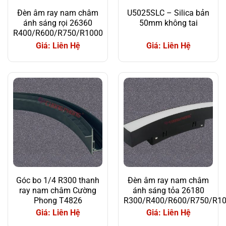
Đèn âm ray nam châm
U5025SLC – Silica bản
ánh sáng rọi 26360
50mm không tai
R400/R600/R750/R1000
Giá: Liên Hệ
Giá: Liên Hệ
Góc bo 1/4 R300 thanh
Đèn âm ray nam châm
ray nam châm Cường
ánh sáng tỏa 26180
Phong T4826
R300/R400/R600/R750/R1
Giá: Liên Hệ
Giá: Liên Hệ