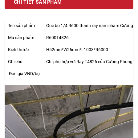
CHI TIẾT SẢN PHẨM
Tên sản phẩm
Góc bo 1/4 R600 thanh ray nam châm Cường 
Mã sản phẩm
R600T4826
Kích thước
H52mm*W26mm*L1003*R6000
Ghi chú
Chỉ phù hợp với Ray T4826 của Cường Phong
Đơn giá VND/bộ