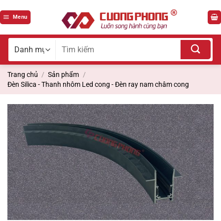
Bỏ
qua
Menu
nội
dung
Tìm
kiếm
cho:
Trang chủ
/
Sản phẩm
/
Đèn Silica - Thanh nhôm Led cong - Đèn ray nam châm cong