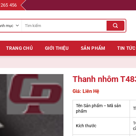
 265 456
Tìm
kiếm
cho:
TRANG CHỦ
GIỚI THIỆU
SẢN PHẨM
TIN TỨC
Thanh nhôm T48
Giá: Liên Hệ
Tên Sản phẩm – Mã sản
T
phẩm
1
Kích thước
c