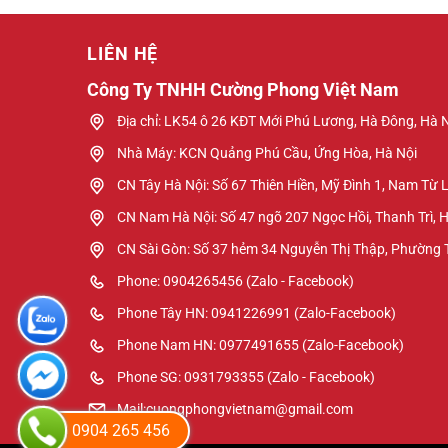
LIÊN HỆ
Công Ty TNHH Cường Phong Việt Nam
Địa chỉ: LK54 ô 26 KĐT Mới Phú Lương, Hà Đông, Hà 
Nhà Máy: KCN Quảng Phú Cầu, Ứng Hòa, Hà Nội
CN Tây Hà Nội: Số 67 Thiên Hiền, Mỹ Đình 1, Nam Từ 
CN Nam Hà Nội: Số 47 ngõ 207 Ngọc Hồi, Thanh Trì, 
CN Sài Gòn: Số 37 hẻm 34 Nguyễn Thị Thập, Phường
Phone: 0904265456 (Zalo - Facebook)
Phone Tây HN: 0941226991 (Zalo-Facebook)
Phone Nam HN: 0977491655 (Zalo-Facebook)
Phone SG: 0931793355 (Zalo - Facebook)
Mail:cuongphongvietnam@gmail.com
0904 265 456