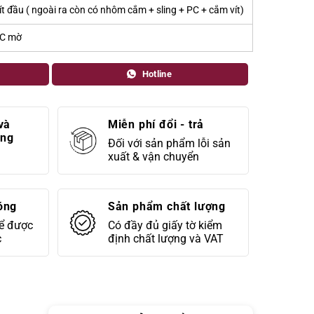
ít đầu ( ngoài ra còn có nhôm cắm + sling + PC + cắm vít)
C mờ
Hotline
và
Miễn phí đổi - trả
áng
Đối với sản phẩm lỗi sản
xuất & vận chuyển
óng
Sản phẩm chất lượng
để được
Có đầy đủ giấy tờ kiểm
c
định chất lượng và VAT