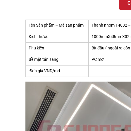
C
Tên Sản phẩm – Mã sản phẩm
Thanh nhôm T4832 –
Kích thước
1000mmX48mmX32mm- 
Phụ kiện
Bít đầu ( ngoài ra cò
Bề mặt tản sáng
PC mờ
Đơn giá VND/md