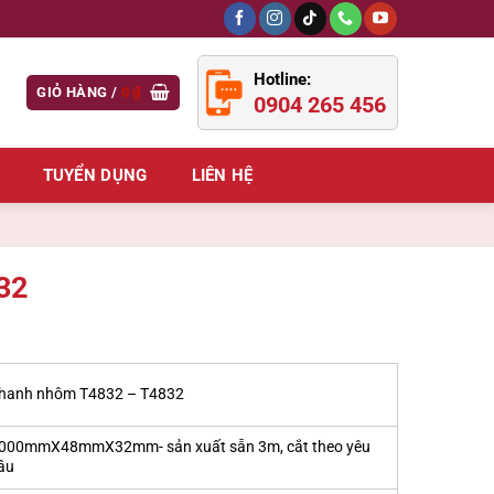
Hotline:
GIỎ HÀNG /
0
₫
0904 265 456
TUYỂN DỤNG
LIÊN HỆ
32
hanh nhôm T4832 – T4832
000mmX48mmX32mm- sản xuất sẵn 3m, cắt theo yêu
ầu