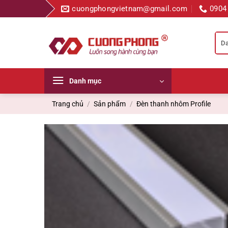
Bỏ
cuongphongvietnam@gmail.com
0904
qua
nội
dung
Danh mục
Trang chủ
/
Sản phẩm
/
Đèn thanh nhôm Profile