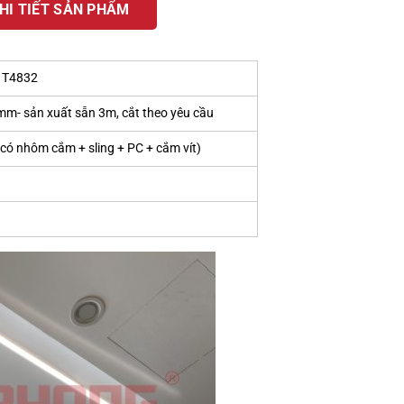
HI TIẾT SẢN PHẨM
 T4832
sản xuất sẵn 3m, cắt theo yêu cầu
n có nhôm cắm + sling + PC + cắm vít)