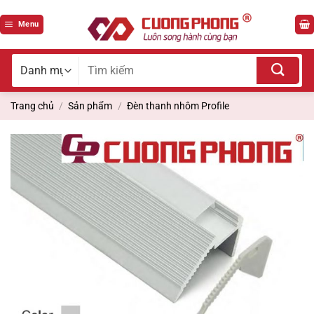
Bỏ
qua
Menu
nội
dung
Tìm
kiếm
cho:
Trang chủ
/
Sản phẩm
/
Đèn thanh nhôm Profile