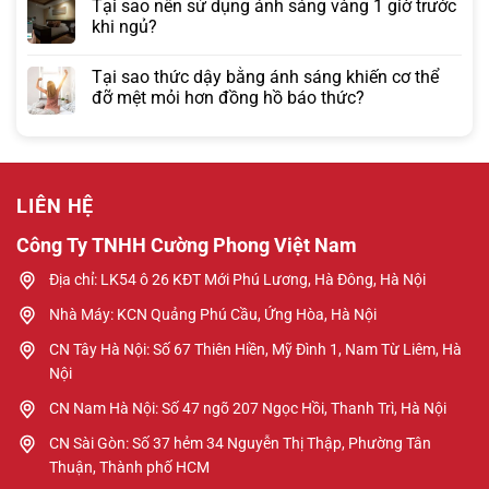
Tại sao nên sử dụng ánh sáng vàng 1 giờ trước
khi ngủ?
Tại sao thức dậy bằng ánh sáng khiến cơ thể
đỡ mệt mỏi hơn đồng hồ báo thức?
LIÊN HỆ
Công Ty TNHH Cường Phong Việt Nam
Địa chỉ: LK54 ô 26 KĐT Mới Phú Lương, Hà Đông, Hà Nội
Nhà Máy: KCN Quảng Phú Cầu, Ứng Hòa, Hà Nội
CN Tây Hà Nội: Số 67 Thiên Hiền, Mỹ Đình 1, Nam Từ Liêm, Hà
Nội
CN Nam Hà Nội: Số 47 ngõ 207 Ngọc Hồi, Thanh Trì, Hà Nội
CN Sài Gòn: Số 37 hẻm 34 Nguyễn Thị Thập, Phường Tân
Thuận, Thành phố HCM