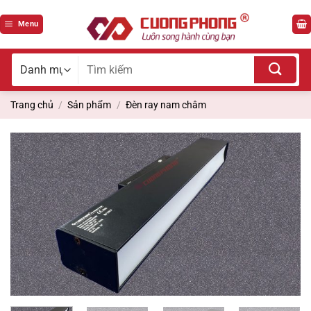
Bỏ
qua
Menu
nội
dung
Tìm
kiếm
cho:
Trang chủ
/
Sản phẩm
/
Đèn ray nam châm