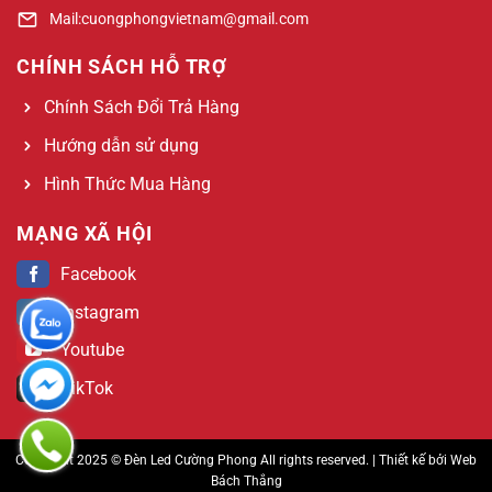
Mail:cuongphongvietnam@gmail.com
CHÍNH SÁCH HỖ TRỢ
Chính Sách Đổi Trả Hàng
Hướng dẫn sử dụng
Hình Thức Mua Hàng
MẠNG XÃ HỘI
Facebook
Instagram
Youtube
TikTok
Copyright 2025 © Đèn Led Cường Phong All rights reserved. | Thiết kế bởi
Web
Bách Thắng