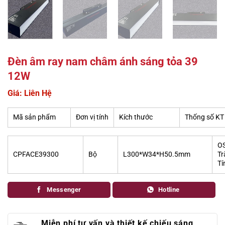
Đèn âm ray nam châm ánh sáng tỏa 39
12W
Giá: Liên Hệ
Mã sản phẩm
Đơn vị tính
Kích thước
Thống số KT
O
CPFACE39300
Bộ
L300*W34*H50.5mm
Tr
Tí
Messenger
Hotline
Miễn phí tư vấn và thiết kế chiếu sáng