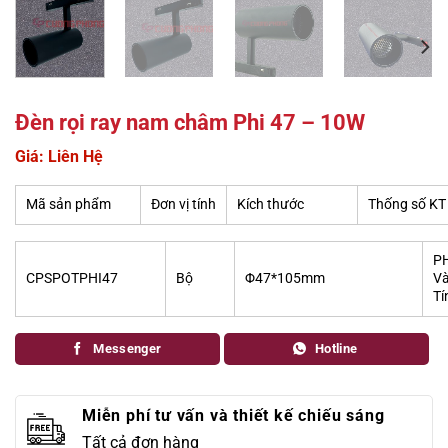
Đèn rọi ray nam châm Phi 47 – 10W
Giá: Liên Hệ
Mã sản phẩm
Đơn vị tính
Kích thước
Thống số KT
PH
CPSPOTPHI47
Bộ
Φ47*105mm
Và
Tí
Messenger
Hotline
Miễn phí tư vấn và thiết kế chiếu sáng
Tất cả đơn hàng