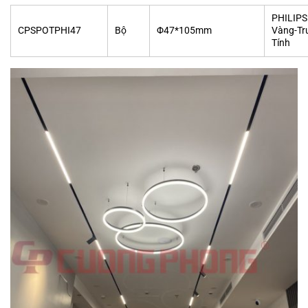
PHILIPS
CPSPOTPHI47
Bộ
Φ47*105mm
Vàng-Tr
Tính