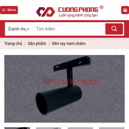
Bỏ
qua
Menu
nội
dung
Tìm
kiếm
cho:
Trang chủ
/
Sản phẩm
/
Đèn ray nam châm