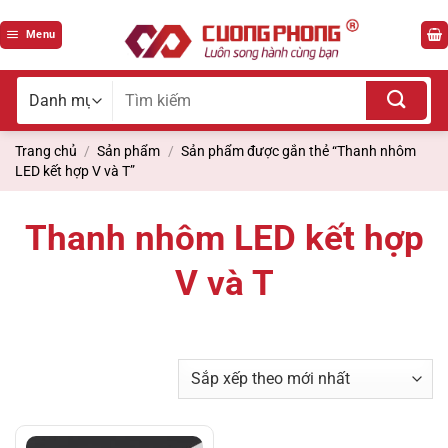
Bỏ
qua
Menu
nội
dung
Tìm
kiếm
cho:
Trang chủ
/
Sản phẩm
/
Sản phẩm được gắn thẻ “Thanh nhôm
LED kết hợp V và T”
Thanh nhôm LED kết hợp
V và T