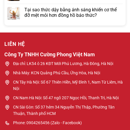
Tại sao thức dậy bằng ánh sáng khiến cơ thể
đỡ mệt mỏi hơn đồng hồ báo thức?
LIÊN HỆ
Công Ty TNHH Cường Phong Việt Nam
Địa chỉ: LK54 ô 26 KĐT Mới Phú Lương, Hà Đông, Hà Nội
Nhà Máy: KCN Quảng Phú Cầu, Ứng Hòa, Hà Nội
CN Tây Hà Nội: Số 67 Thiên Hiền, Mỹ Đình 1, Nam Từ Liêm, Hà
Nội
CN Nam Hà Nội: Số 47 ngõ 207 Ngọc Hồi, Thanh Trì, Hà Nội
CN Sài Gòn: Số 37 hẻm 34 Nguyễn Thị Thập, Phường Tân
Thuận, Thành phố HCM
Phone: 0904265456 (Zalo - Facebook)