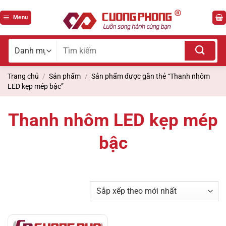
Bỏ
qua
Menu
nội
dung
Tìm
kiếm
cho:
Trang chủ
/
Sản phẩm
/
Sản phẩm được gắn thẻ “Thanh nhôm
LED kẹp mép bậc”
Thanh nhôm LED kẹp mép
bậc