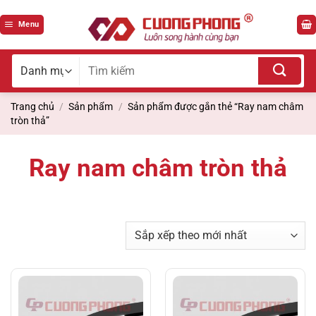
Bỏ
qua
Menu
nội
dung
Tìm
kiếm
cho:
Trang chủ
/
Sản phẩm
/
Sản phẩm được gắn thẻ “Ray nam châm
tròn thả”
Ray nam châm tròn thả