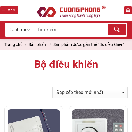
Bỏ
qua
Menu
nội
dung
Tìm
kiếm
cho:
Trang chủ
/
Sản phẩm
/
Sản phẩm được gắn thẻ “Bộ điều khiển”
Bộ điều khiển