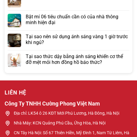
Bật mí 06 tiêu chuẩn cần có của nhà thông
minh hiện đại
Tại sao nên sử dụng ánh sáng vàng 1 giờ trước
khi ngủ?
Tại sao thức dậy bằng ánh sáng khiến cơ thể
đỡ mệt mỏi hơn đồng hồ báo thức?
LIÊN HỆ
Công Ty TNHH Cường Phong Việt Nam
Địa chỉ: LK54 ô 26 KĐT Mới Phú Lương, Hà Đông, Hà Nội
Nhà Máy: KCN Quảng Phú Cầu, Ứng Hòa, Hà Nội
CN Tây Hà Nội: Số 67 Thiên Hiền, Mỹ Đình 1, Nam Từ Liêm, Hà