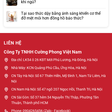
khi ngủ?
Tại sao thức dậy bằng ánh sáng khiến cơ thể
đỡ mệt mỏi hơn đồng hồ báo thức?
LIÊN HỆ
Công Ty TNHH Cường Phong Việt Nam
Địa chỉ: LK54 ô 26 KĐT Mới Phú Lương, Hà Đông, Hà Nội
Nhà Máy: KCN Quảng Phú Cầu, Ứng Hòa, Hà Nội
CN Tây Hà Nội: Số 67 Thiên Hiền, Mỹ Đình 1, Nam Từ Liêm, Hà
Nội
CN Nam Hà Nội: Số 47 ngõ 207 Ngọc Hồi, Thanh Trì, Hà Nội
CN Sài Gòn: Số 37 hẻm 34 Nguyễn Thị Thập, Phường Tân
Thuận, Thành phố HCM
Phone: 0904265456 (Zalo - Facebook)