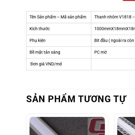
Tên Sản phẩm – Mã sản phẩm
Thanh nhôm V1818 –
Kích thước
1000mmX18mmX18mm- 
Phụ kiện
Bít đầu ( ngoài ra cò
Bề mặt tản sáng
PC mờ
Đơn giá VND/md
SẢN PHẨM TƯƠNG TỰ