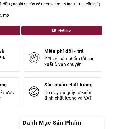
ít đầu ( ngoài ra còn có nhôm cắm + sling + PC + cắm vít)
C mờ
Hotline
và
Miễn phí đổi - trả
áng
Đối với sản phẩm lỗi sản
xuất & vận chuyển
óng
Sản phẩm chất lượng
để được
Có đầy đủ giấy tờ kiểm
c
định chất lượng và VAT
Danh Mục Sản Phẩm