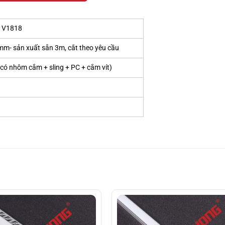
 V1818
sản xuất sẵn 3m, cắt theo yêu cầu
n có nhôm cắm + sling + PC + cắm vít)