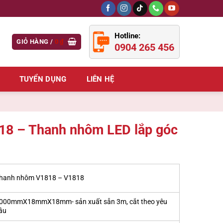
Hotline:
GIỎ HÀNG /
0
₫
0904 265 456
TUYỂN DỤNG
LIÊN HỆ
8 – Thanh nhôm LED lắp góc
hanh nhôm V1818 – V1818
000mmX18mmX18mm- sản xuất sẵn 3m, cắt theo yêu
ầu