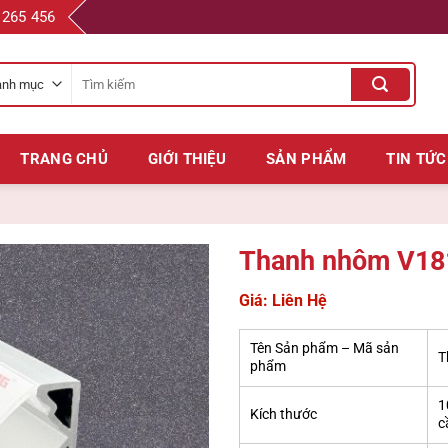
 265 456
Tìm
kiếm
cho:
TRANG CHỦ
GIỚI THIỆU
SẢN PHẨM
TIN TỨC
Thanh nhôm V181
Giá: Liên Hệ
Tên Sản phẩm – Mã sản
T
phẩm
1
Kích thước
c