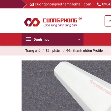
Bỏ
cuongphongvietnam@gmail.com
0904
qua
nội
dung
Danh mục
Trang chủ
/
Sản phẩm
/
Đèn thanh nhôm Profile