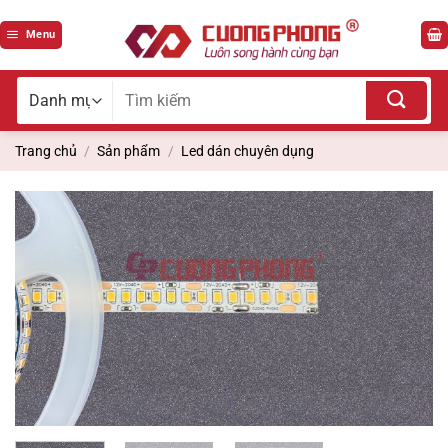
Bỏ
qua
Menu
nội
dung
Tìm
kiếm
cho:
Trang chủ
/
Sản phẩm
/
Led dán chuyên dụng