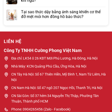
khi ngủ?
Tại sao thức dậy bằng ánh sáng khiến cơ thể
đỡ mệt mỏi hơn đồng hồ báo thức?
LIÊN HỆ
Công Ty TNHH Cường Phong Việt Nam
Địa chỉ: LK54 ô 26 KĐT Mới Phú Lương, Hà Đông, Hà Nội
Nhà Máy: KCN Quảng Phú Cầu, Ứng Hòa, Hà Nội
CN Tây Hà Nội: Số 67 Thiên Hiền, Mỹ Đình 1, Nam Từ Liêm, Hà
Nội
CN Nam Hà Nội: Số 47 ngõ 207 Ngọc Hồi, Thanh Trì, Hà Nội
CN Sài Gòn: Số 37 hẻm 34 Nguyễn Thị Thập, Phường Tân
Thuận, Thành phố HCM
Phone: 0904265456 (Zalo - Facebook)