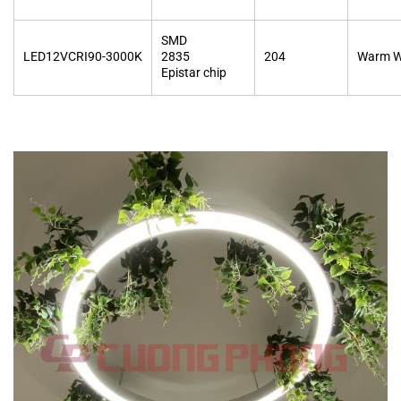
SMD
LED12VCRI90-3000K
2835
204
Warm W
Epistar chip