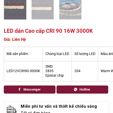
LED dán Cao cấp CRI 90 16W 3000K
Giá: Liên Hệ
Mã sản phẩm
Chủng loại LED
Số lượng LED
Màu án
SMD
LED12VCRI90-3000K
2835
204
Warm W
Epistar chip
Messenger
Hotline
Miễn phí tư vấn và thiết kế chiếu sáng