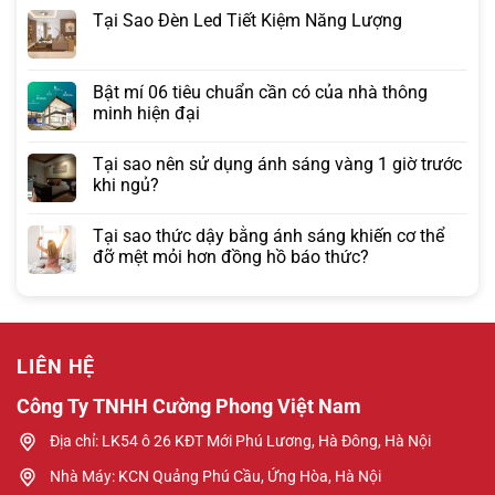
Tại Sao Đèn Led Tiết Kiệm Năng Lượng
Bật mí 06 tiêu chuẩn cần có của nhà thông
minh hiện đại
Tại sao nên sử dụng ánh sáng vàng 1 giờ trước
khi ngủ?
Tại sao thức dậy bằng ánh sáng khiến cơ thể
đỡ mệt mỏi hơn đồng hồ báo thức?
LIÊN HỆ
Công Ty TNHH Cường Phong Việt Nam
Địa chỉ: LK54 ô 26 KĐT Mới Phú Lương, Hà Đông, Hà Nội
Nhà Máy: KCN Quảng Phú Cầu, Ứng Hòa, Hà Nội