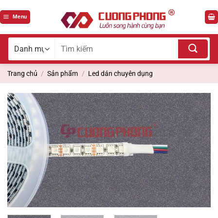
Bỏ
qua
Menu
nội
dung
Tìm
kiếm
cho:
Trang chủ
/
Sản phẩm
/
Led dán chuyên dụng