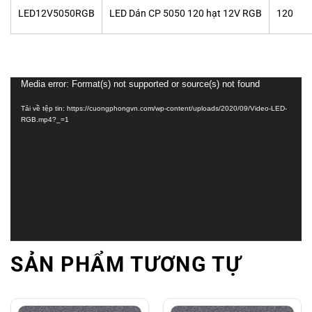
LED12V5050RGB
LED Dán CP 5050 120 hạt 12V RGB
120
Trình
Media error: Format(s) not supported or source(s) not found
chơi
Tải về tệp tin: https://cuongphongvn.com/wp-content/uploads/2020/09/Video-LED-
Video
RGB.mp4?_=1
SẢN PHẨM TƯƠNG TỰ