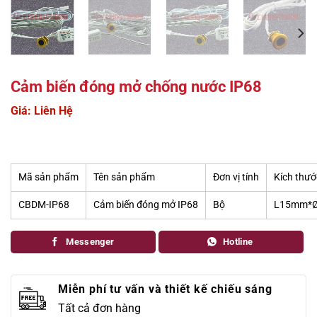
Cảm biến đóng mở chống nước IP68
Giá: Liên Hệ
Mã sản phẩm
Tên sản phẩm
Đơn vị tính
Kích thư
CBDM-IP68
Cảm biến đóng mở IP68
Bộ
L15mm*
Messenger
Hotline
Miễn phí tư vấn và thiết kế chiếu sáng
Tất cả đơn hàng