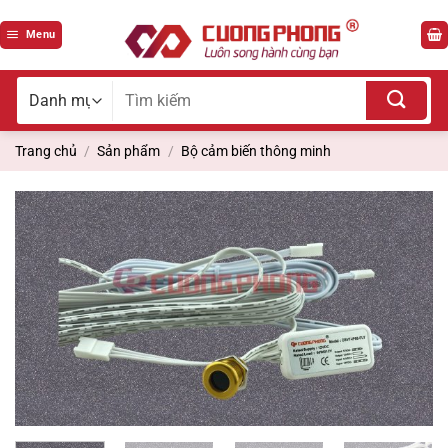
Bỏ
qua
Menu
nội
dung
Tìm
kiếm
cho:
Trang chủ
/
Sản phẩm
/
Bộ cảm biến thông minh