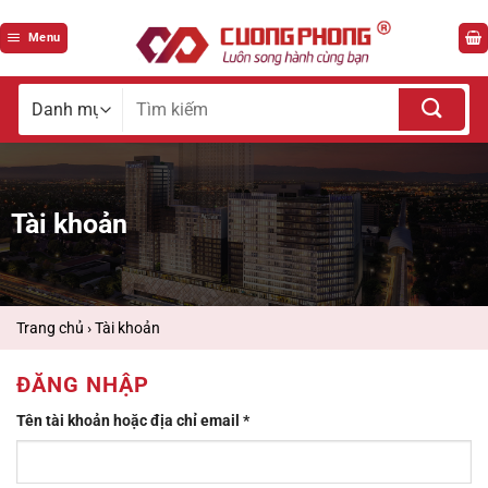
Bỏ
qua
Menu
nội
dung
Tìm
kiếm
cho:
Tài khoản
Trang chủ
›
Tài khoản
ĐĂNG NHẬP
Bắt
Tên tài khoản hoặc địa chỉ email
*
buộc