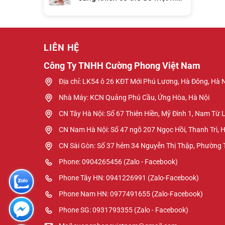
hơn đồng hồ báo thức?
LIÊN HỆ
Công Ty TNHH Cường Phong Việt Nam
Địa chỉ: LK54 ô 26 KĐT Mới Phú Lương, Hà Đông, Hà 
Nhà Máy: KCN Quảng Phú Cầu, Ứng Hòa, Hà Nội
CN Tây Hà Nội: Số 67 Thiên Hiền, Mỹ Đình 1, Nam Từ 
CN Nam Hà Nội: Số 47 ngõ 207 Ngọc Hồi, Thanh Trì, 
CN Sài Gòn: Số 37 hẻm 34 Nguyễn Thị Thập, Phường
Phone: 0904265456 (Zalo - Facebook)
Phone Tây HN: 0941226991 (Zalo-Facebook)
Phone Nam HN: 0977491655 (Zalo-Facebook)
Phone SG: 0931793355 (Zalo - Facebook)