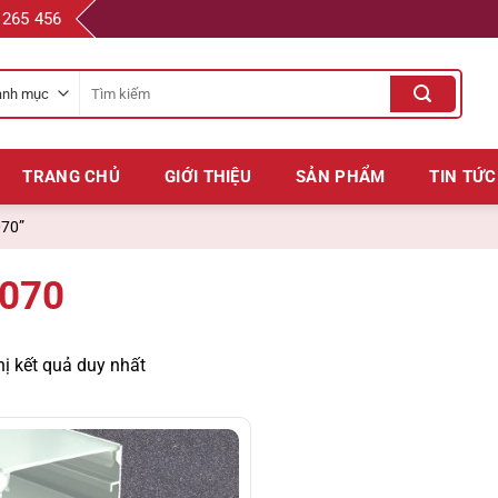
 265 456
Tìm
kiếm
cho:
TRANG CHỦ
GIỚI THIỆU
SẢN PHẨM
TIN TỨC
070”
070
hị kết quả duy nhất