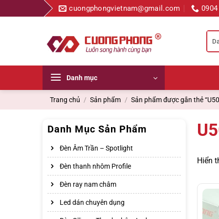
Bỏ
cuongphongvietnam@gmail.com
0904
qua
nội
dung
Danh mục
Trang chủ
/
Sản phẩm
/
Sản phẩm được gắn thẻ “U5
U5
Danh Mục Sản Phẩm
Đèn Âm Trần – Spotlight
Hiển t
Đèn thanh nhôm Profile
Đèn ray nam châm
Led dán chuyên dụng