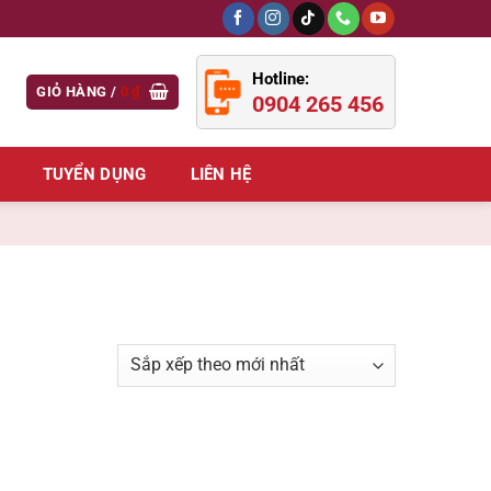
Hotline:
GIỎ HÀNG /
0
₫
0904 265 456
TUYỂN DỤNG
LIÊN HỆ