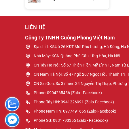
hơn đồng hồ báo thức?
LIÊN HỆ
Công Ty TNHH Cường Phong Việt Nam
Địa chỉ: LK54 ô 26 KĐT Mới Phú Lương, Hà Đông, Hà 
Nhà Máy: KCN Quảng Phú Cầu, Ứng Hòa, Hà Nội
CN Tây Hà Nội: Số 67 Thiên Hiền, Mỹ Đình 1, Nam Từ 
CN Nam Hà Nội: Số 47 ngõ 207 Ngọc Hồi, Thanh Trì, 
CN Sài Gòn: Số 37 hẻm 34 Nguyễn Thị Thập, Phường
Phone: 0904265456 (Zalo - Facebook)
Phone Tây HN: 0941226991 (Zalo-Facebook)
Phone Nam HN: 0977491655 (Zalo-Facebook)
Phone SG: 0931793355 (Zalo - Facebook)