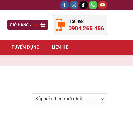
Hotline:
GIỎ HÀNG /
0
₫
0904 265 456
TUYỂN DỤNG
LIÊN HỆ