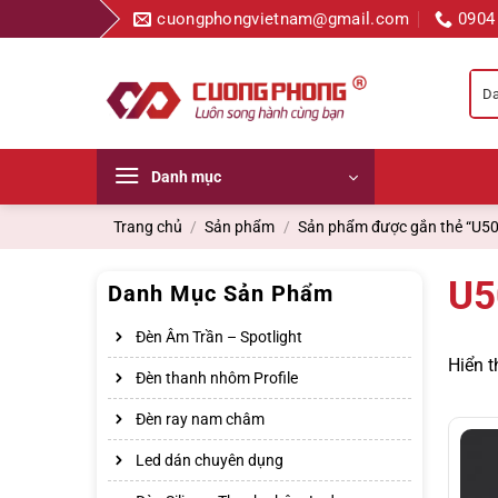
Bỏ
cuongphongvietnam@gmail.com
0904
qua
nội
dung
Danh mục
Trang chủ
/
Sản phẩm
/
Sản phẩm được gắn thẻ “U5
U5
Danh Mục Sản Phẩm
Đèn Âm Trần – Spotlight
Hiển t
Đèn thanh nhôm Profile
Đèn ray nam châm
Led dán chuyên dụng