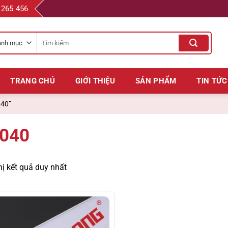
 265 456
Tìm
kiếm
cho:
TRANG CHỦ
GIỚI THIỆU
SẢN PHẨM
TIN TỨC
040”
040
hị kết quả duy nhất