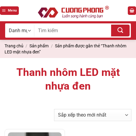
Bỏ
qua
Menu
nội
dung
Tìm
kiếm
cho:
Trang chủ
/
Sản phẩm
/
Sản phẩm được gắn thẻ “Thanh nhôm
LED mặt nhựa đen”
Thanh nhôm LED mặt
nhựa đen