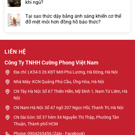
khi ngủ?
Tại sao thức dậy bằng ánh sáng khiến cơ thể
đỡ mệt mỏi hơn đồng hồ báo thức?
LIÊN HỆ
Công Ty TNHH Cường Phong Việt Nam
Địa chỉ: LK54 ô 26 KĐT Mới Phú Lương, Hà Đông, Hà Nội
Nhà Máy: KCN Quảng Phú Cầu, Ứng Hòa, Hà Nội
CN Tây Hà Nội: Số 67 Thiên Hiền, Mỹ Đình 1, Nam Từ Liêm, Hà
Nội
CN Nam Hà Nội: Số 47 ngõ 207 Ngọc Hồi, Thanh Trì, Hà Nội
CN Sài Gòn: Số 37 hẻm 34 Nguyễn Thị Thập, Phường Tân
Thuận, Thành phố HCM
Phone: 0904265456 (Zalo - Facebook)