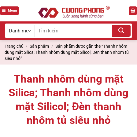
Bỏ
qua
Menu
nội
dung
Tìm
kiếm
cho:
Trang chủ
/
Sản phẩm
/
Sản phẩm được gắn thẻ “Thanh nhôm
dùng mặt Silica; Thanh nhôm dùng mặt Silicol; Đèn thanh nhôm tủ
siêu nhỏ”
Thanh nhôm dùng mặt
Silica; Thanh nhôm dùng
mặt Silicol; Đèn thanh
nhôm tủ siêu nhỏ