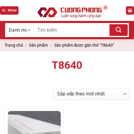
Bỏ
qua
Menu
nội
dung
Tìm
kiếm
cho:
Trang chủ
/
Sản phẩm
/
Sản phẩm được gắn thẻ “T8640”
T8640