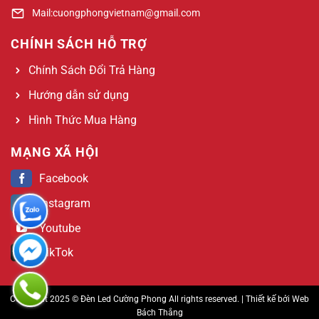
Mail:cuongphongvietnam@gmail.com
CHÍNH SÁCH HỖ TRỢ
Chính Sách Đổi Trả Hàng
Hướng dẫn sử dụng
Hình Thức Mua Hàng
MẠNG XÃ HỘI
Facebook
Instagram
Youtube
TikTok
Copyright 2025 © Đèn Led Cường Phong All rights reserved. | Thiết kế bởi
Web
Bách Thắng