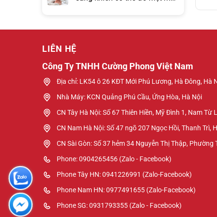
hơn đồng hồ báo thức?
LIÊN HỆ
Công Ty TNHH Cường Phong Việt Nam
Địa chỉ: LK54 ô 26 KĐT Mới Phú Lương, Hà Đông, Hà 
Nhà Máy: KCN Quảng Phú Cầu, Ứng Hòa, Hà Nội
CN Tây Hà Nội: Số 67 Thiên Hiền, Mỹ Đình 1, Nam Từ 
CN Nam Hà Nội: Số 47 ngõ 207 Ngọc Hồi, Thanh Trì, 
CN Sài Gòn: Số 37 hẻm 34 Nguyễn Thị Thập, Phường
Phone: 0904265456 (Zalo - Facebook)
Phone Tây HN: 0941226991 (Zalo-Facebook)
Phone Nam HN: 0977491655 (Zalo-Facebook)
Phone SG: 0931793355 (Zalo - Facebook)