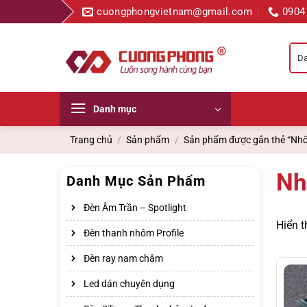
Bỏ
cuongphongvietnam@gmail.com
0904
qua
nội
dung
Danh mục
Trang chủ
/
Sản phẩm
/
Sản phẩm được gắn thẻ “Nhôm
Nh
Danh Mục Sản Phẩm
Đèn Âm Trần – Spotlight
Hiển t
Đèn thanh nhôm Profile
Đèn ray nam châm
Led dán chuyên dụng