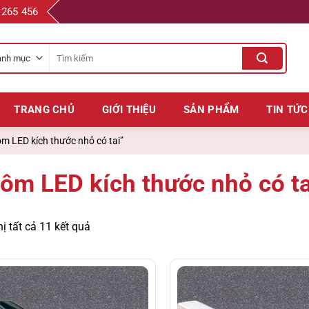
 265 456
Tìm
kiếm
cho:
TRANG CHỦ
GIỚI THIỆU
SẢN PHẨM
TIN TỨC
 LED kích thước nhỏ có tai”
ôm LED kích thước nhỏ có ta
hị tất cả 11 kết quả