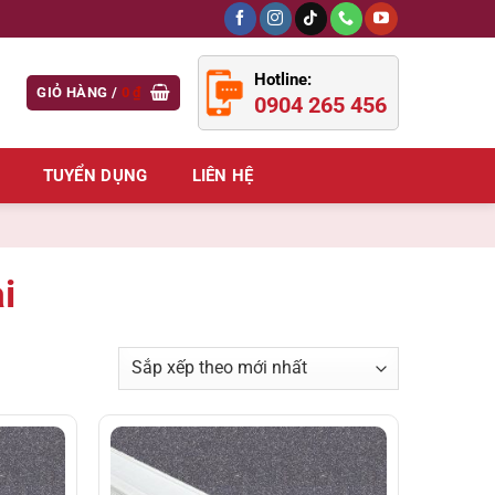
Hotline:
GIỎ HÀNG /
0
₫
0904 265 456
TUYỂN DỤNG
LIÊN HỆ
i