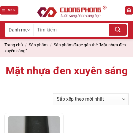
Bỏ
qua
Menu
nội
dung
Tìm
kiếm
cho:
Trang chủ
/
Sản phẩm
/
Sản phẩm được gắn thẻ “Mặt nhựa đen
xuyên sáng”
Mặt nhựa đen xuyên sáng