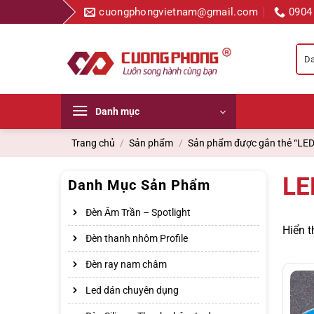
Bỏ
cuongphongvietnam@gmail.com
0904
qua
nội
dung
Danh mục
Trang chủ
/
Sản phẩm
/
Sản phẩm được gắn thẻ “LED
LE
Danh Mục Sản Phẩm
Đèn Âm Trần – Spotlight
Hiển t
Đèn thanh nhôm Profile
Đèn ray nam châm
Led dán chuyên dụng