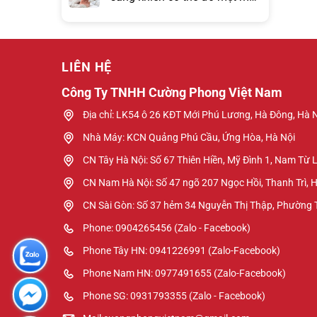
hơn đồng hồ báo thức?
LIÊN HỆ
Công Ty TNHH Cường Phong Việt Nam
Địa chỉ: LK54 ô 26 KĐT Mới Phú Lương, Hà Đông, Hà 
Nhà Máy: KCN Quảng Phú Cầu, Ứng Hòa, Hà Nội
CN Tây Hà Nội: Số 67 Thiên Hiền, Mỹ Đình 1, Nam Từ 
CN Nam Hà Nội: Số 47 ngõ 207 Ngọc Hồi, Thanh Trì, 
CN Sài Gòn: Số 37 hẻm 34 Nguyễn Thị Thập, Phường
Phone: 0904265456 (Zalo - Facebook)
Phone Tây HN: 0941226991 (Zalo-Facebook)
Phone Nam HN: 0977491655 (Zalo-Facebook)
Phone SG: 0931793355 (Zalo - Facebook)