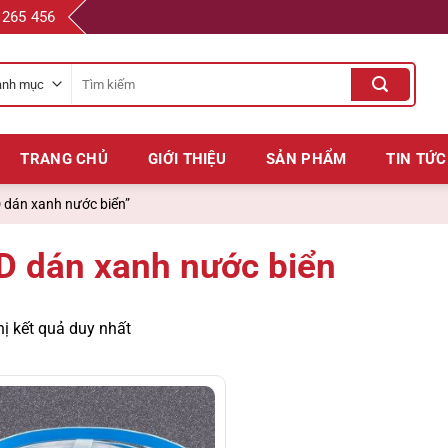
 265 456
Tìm
kiếm
cho:
TRANG CHỦ
GIỚI THIỆU
SẢN PHẨM
TIN TỨC
 dán xanh nước biển”
D dán xanh nước biển
hị kết quả duy nhất