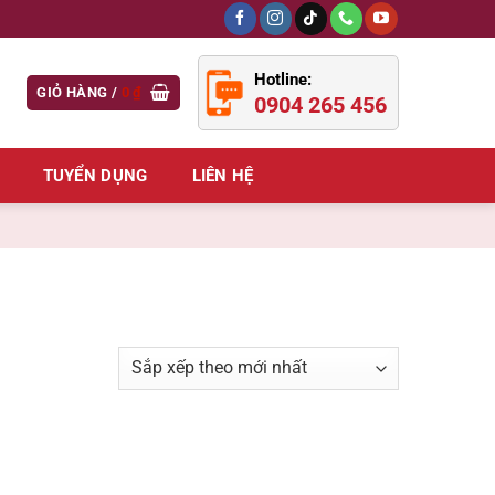
Hotline:
GIỎ HÀNG /
0
₫
0904 265 456
TUYỂN DỤNG
LIÊN HỆ